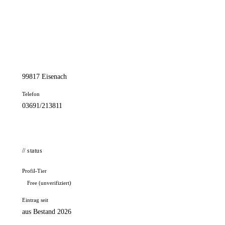
📦 Zuhause testen
// kontakt
Adresse
Querstr. 9
99817 Eisenach
Telefon
03691/213811
// status
Profil-Tier
Free (unverifiziert)
Eintrag seit
aus Bestand 2026