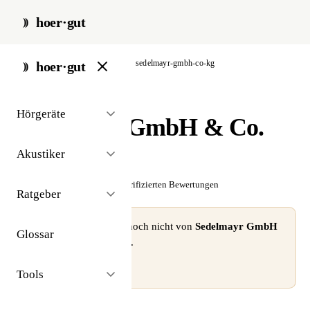
hoer·gut
start
/
akustiker
/
eisenach
/
sedelmayr-gmbh-co-kg
hoer·gut
// akustiker · eisenach
Hörgeräte
Sedelmayr GmbH & Co.
KG
Akustiker
☆☆☆☆☆
Noch keine verifizierten Bewertungen
Ratgeber
⚠ Dieses Profil wurde noch nicht von
Sedelmayr GmbH
Glossar
& Co. KG
beansprucht.
Profil beanspruchen →
Tools