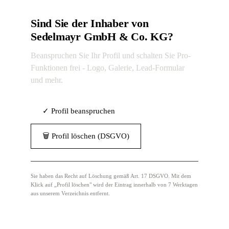
Sind Sie der Inhaber von
Sedelmayr GmbH & Co. KG?
Beanspruchen Sie Ihr Profil und schalten Sie Pro-
Funktionen frei - Logo, Galerie, Lead-Formular
und mehr.
✓ Profil beanspruchen
🗑 Profil löschen (DSGVO)
Sie haben das Recht auf Löschung gemäß Art. 17 DSGVO. Mit dem
Klick auf „Profil löschen" wird der Eintrag innerhalb von 7 Werktagen
aus unserem Verzeichnis entfernt.