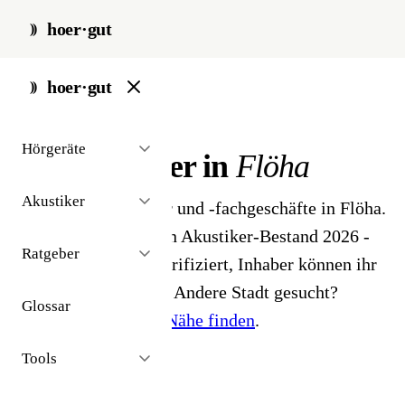
hoer·gut
start
/
akustiker
/
floeha
hoer·gut
// stadt · flöha · 1 ergebnisse
Hörgeräte
Hörakustiker in
Flöha
Akustiker
1 Hörgeräteakustiker und -fachgeschäfte in Flöha.
Aus dem öffentlichen Akustiker-Bestand 2026 -
Ratgeber
Profile noch nicht verifiziert, Inhaber können ihr
Profil beanspruchen. Andere Stadt gesucht?
Glossar
Hörakustiker in der Nähe finden
.
Tools