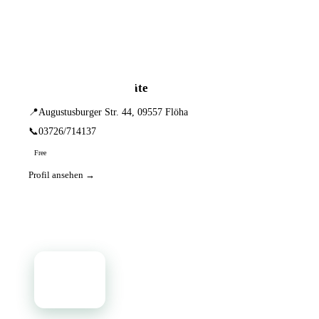
📦 Zuhause testen
1 Einträge · sortiert nach PLZ
Rochhausen Hörgeräte
📍
Augustusburger Str. 44, 09557 Flöha
📞
03726/714137
Free
Profil ansehen →
📦