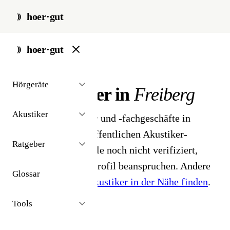
hoer·gut
start
/
akustiker
/
freiberg
hoer·gut
// stadt · freiberg · 2 ergebnisse
Hörgeräte
Hörakustiker in
Freiberg
Akustiker
2 Hörgeräteakustiker und -fachgeschäfte in
Freiberg. Aus dem öffentlichen Akustiker-
Ratgeber
Bestand 2026 - Profile noch nicht verifiziert,
Inhaber können ihr Profil beanspruchen. Andere
Glossar
Stadt gesucht?
Hörakustiker in der Nähe finden
.
Tools