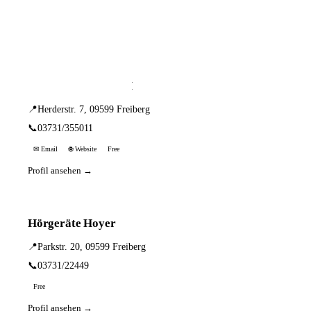
📦 Zuhause testen
2 Einträge · sortiert nach PLZ
CITY-OPTIK GmbH
📍
Herderstr. 7, 09599 Freiberg
📞
03731/355011
✉ Email
🌐 Website
Free
Profil ansehen →
Hörgeräte Hoyer
📍
Parkstr. 20, 09599 Freiberg
📞
03731/22449
Free
Profil ansehen →