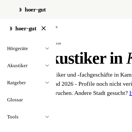
hoer·gut
start
/
akustiker
/
kamen
hoer·gut
// stadt · kamen · 3 ergebnisse
Hörgeräte
Hörakustiker in
Akustiker
3 Hörgeräteakustiker und -fachgeschäfte in Kam
Ratgeber
Akustiker-Bestand 2026 - Profile noch nicht veri
ihr Profil beanspruchen. Andere Stadt gesucht?
H
Glossar
finden
.
Tools