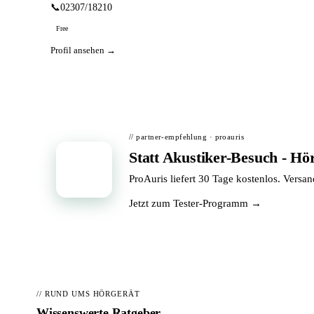
📞
02307/18210
Free
Profil ansehen →
// partner-empfehlung · proauris
Statt Akustiker-Besuch - Hö
📦
ProAuris liefert 30 Tage kostenlos. Versa
Jetzt zum Tester-Programm →
// RUND UMS HÖRGERÄT
Wissenswerte Ratgeber