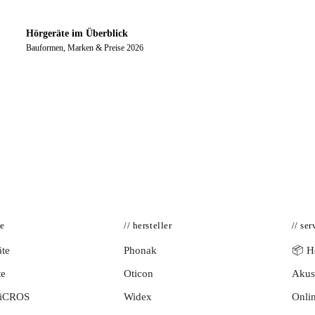
Hörgeräte im Überblick
Bauformen, Marken & Preise 2026
te
// hersteller
// ser
te
Phonak
📦 Hö
te
Oticon
Akust
BiCROS
Widex
Onlin