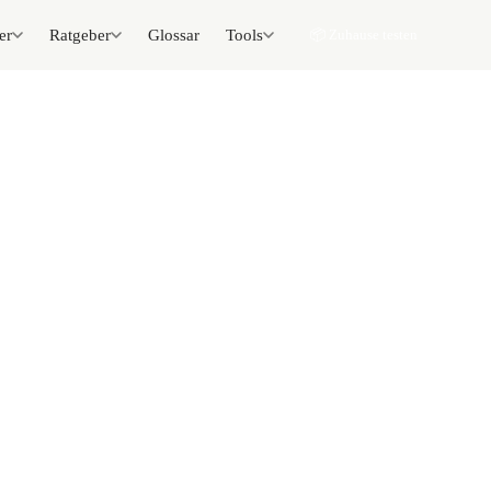
er
Ratgeber
Glossar
Tools
📦 Zuhause testen