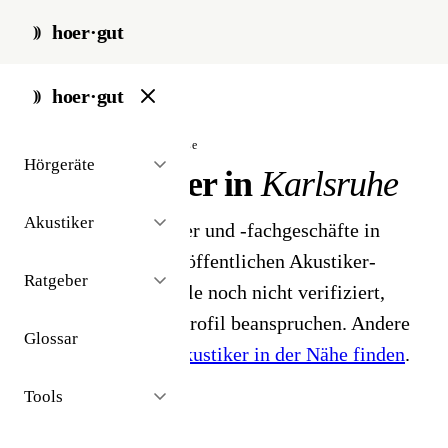
hoer·gut
start
/
akustiker
/
karlsruhe
hoer·gut
// stadt · karlsruhe · 11 ergebnisse
Hörgeräte
Hörakustiker in
Karlsruhe
Akustiker
11 Hörgeräteakustiker und -fachgeschäfte in
Karlsruhe. Aus dem öffentlichen Akustiker-
Ratgeber
Bestand 2026 - Profile noch nicht verifiziert,
Inhaber können ihr Profil beanspruchen. Andere
Glossar
Stadt gesucht?
Hörakustiker in der Nähe finden
.
Tools