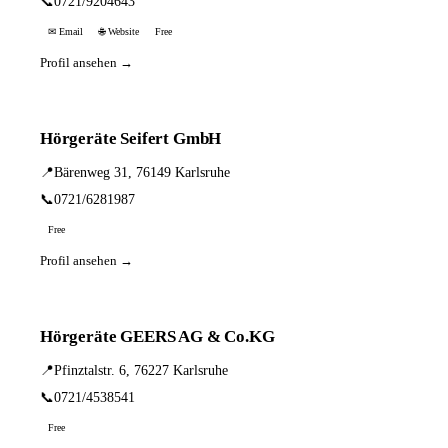
📞
0721/9204643
✉ Email
🌐 Website
Free
Profil ansehen →
Hörgeräte Seifert GmbH
📍
Bärenweg 31, 76149 Karlsruhe
📞
0721/6281987
Free
Profil ansehen →
Hörgeräte GEERS AG & Co.KG
📍
Pfinztalstr. 6, 76227 Karlsruhe
📞
0721/4538541
Free