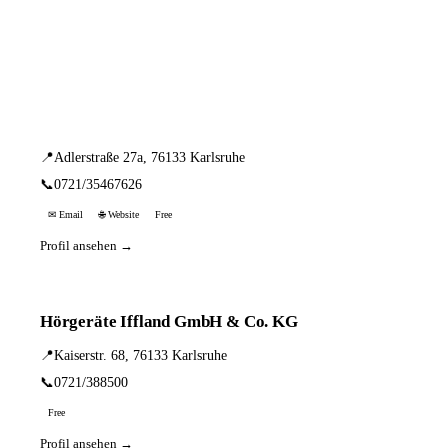
📦 Zuhause testen
11 Einträge · sortiert nach PLZ
mona&lisa
📍
Adlerstraße 27a, 76133 Karlsruhe
📞
0721/35467626
✉ Email
🌐 Website
Free
Profil ansehen →
Hörgeräte Iffland GmbH & Co. KG
📍
Kaiserstr. 68, 76133 Karlsruhe
📞
0721/388500
Free
Profil ansehen →