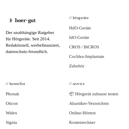
// hörgeräte
hoer·gut
HdO-Geräte
Der unabhängige Ratgeber
IdO-Geräte
für Hörgeräte. Seit 2014.
Redaktionell, werbefinanziert,
CROS / BiCROS
datenschutz-freundlich.
Cochlea-Implantate
Zubehör
// hersteller
// service
Phonak
📦 Hörgerät zuhause testen
Oticon
Akustiker-Verzeichnis
Widex
Online-Hörtest
Signia
Kostenrechner