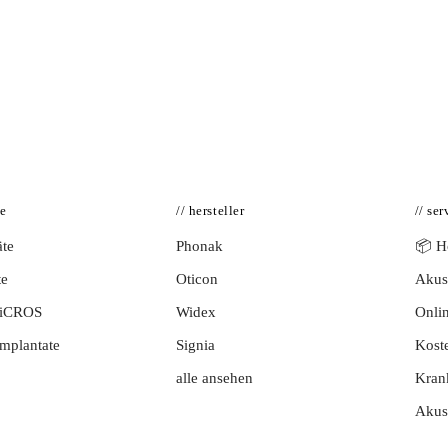
te
// hersteller
// ser
te
Phonak
📦 Hö
te
Oticon
Akust
BiCROS
Widex
Onlin
mplantate
Signia
Kost
alle ansehen
Kran
Akus