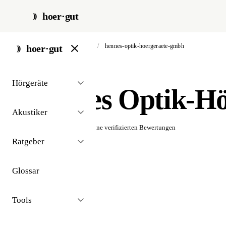
hoer·gut
start
/
akustiker
/
köln
/
hennes-optik-hoergeraete-gmbh
hoer·gut
// akustiker · köln
Hörgeräte
Hennes Optik-H
Akustiker
☆☆☆☆☆
Noch keine verifizierten Bewertungen
Ratgeber
Glossar
Tools