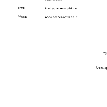
Email
koeln@hennes-optik.de
Website
www.hennes-optik.de ↗
Di
beans