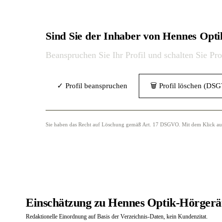
Sind Sie der Inhaber von Hennes Op
Beanspruchen Sie Ihr Profil und schalten Sie Pr
✓ Profil beanspruchen
🗑 Profil löschen (DS
Sie haben das Recht auf Löschung gemäß Art. 17 DSGVO. Mit dem Klick auf „
Einschätzung zu Hennes Optik-Hörger
Redaktionelle Einordnung auf Basis der Verzeichnis-Daten, kein Kundenzitat.