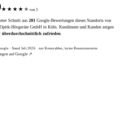
9
★
★
★
★
★
von 5
eter Schnitt aus
201
Google-Bewertungen dieses Standorts von
Optik-Hörgeräte GmbH in Köln. Kundinnen und Kunden zeigen
er
überdurchschnittlich zufrieden
.
oogle · Stand Juli 2026 · nur Kennzahlen, keine Rezensionstexte
ngen auf Google ↗