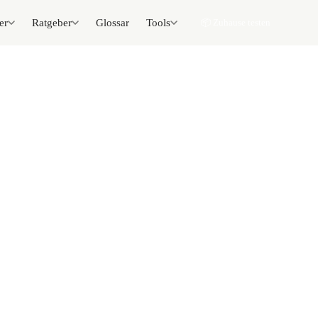
er
Ratgeber
Glossar
Tools
📦 Zuhause testen