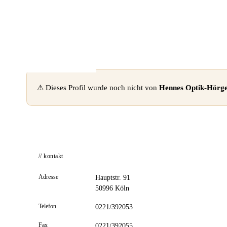
📦 Zuhause testen
⚠ Dieses Profil wurde noch nicht von
Hennes Optik-Hörg
// kontakt
Adresse
Hauptstr. 91
50996 Köln
Telefon
0221/392053
Fax
0221/392055