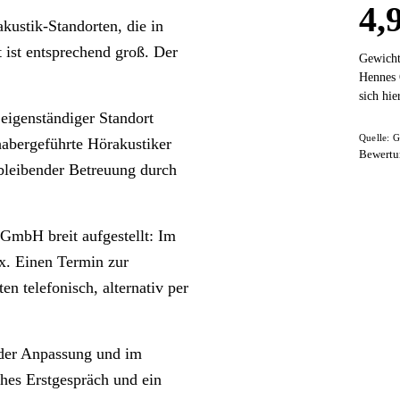
4,
ustik-Standorten, die in
 ist entsprechend groß. Der
Gewicht
Hennes 
sich hi
eigenständiger Standort
Quelle: G
nhabergeführte Hörakustiker
Bewertu
hbleibender Betreuung durch
GmbH breit aufgestellt: Im
ax. Einen Termin zur
n telefonisch, alternativ per
n der Anpassung und im
hes Erstgespräch und ein