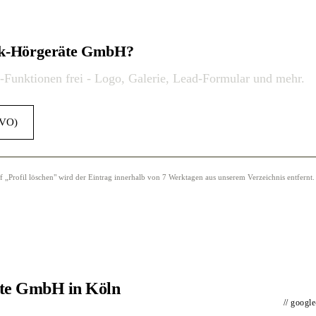
tik-Hörgeräte GmbH?
o-Funktionen frei - Logo, Galerie, Lead-Formular und mehr.
GVO)
Profil löschen" wird der Eintrag innerhalb von 7 Werktagen aus unserem Verzeichnis entfernt.
äte GmbH in Köln
// googl