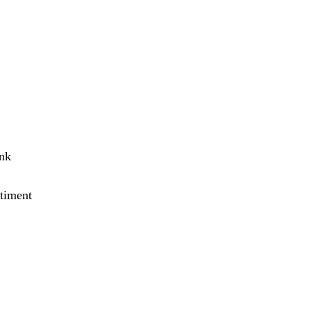
ank
timent