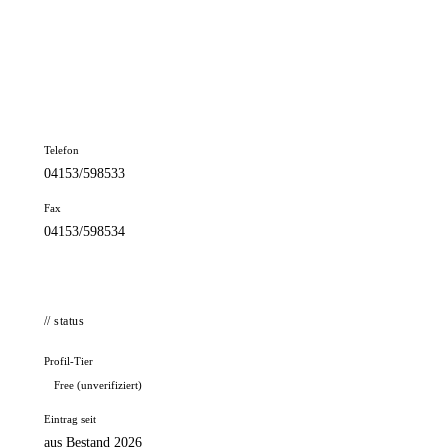
📦 Zuhause testen
// kontakt
Adresse
Am Schüsselteich 11
21481 Lauenburg
Telefon
04153/598533
Fax
04153/598534
// status
Profil-Tier
Free (unverifiziert)
Eintrag seit
aus Bestand 2026