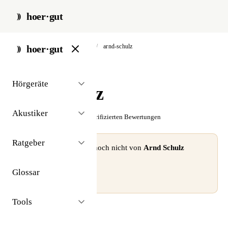
hoer·gut
start
/
akustiker
/
lauenburg
/
arnd-schulz
hoer·gut
// akustiker · lauenburg
Hörgeräte
Arnd Schulz
Akustiker
☆☆☆☆☆
Noch keine verifizierten Bewertungen
Ratgeber
⚠ Dieses Profil wurde noch nicht von
Arnd Schulz
beansprucht.
Glossar
Profil beanspruchen →
Tools