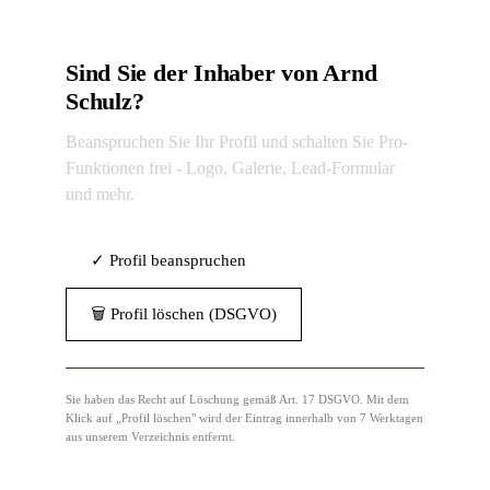
Sind Sie der Inhaber von Arnd
Schulz?
Beanspruchen Sie Ihr Profil und schalten Sie Pro-
Funktionen frei - Logo, Galerie, Lead-Formular
und mehr.
✓ Profil beanspruchen
🗑 Profil löschen (DSGVO)
Sie haben das Recht auf Löschung gemäß Art. 17 DSGVO. Mit dem
Klick auf „Profil löschen" wird der Eintrag innerhalb von 7 Werktagen
aus unserem Verzeichnis entfernt.