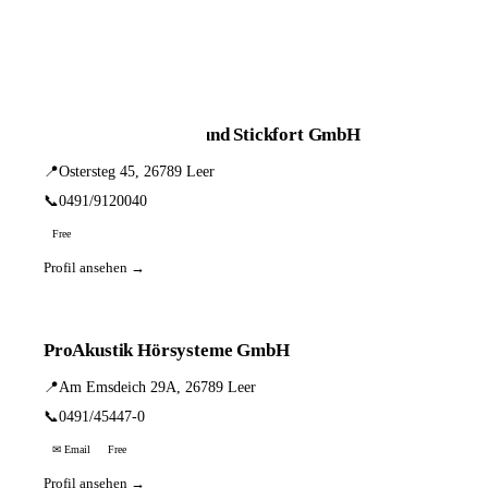
📦 Zuhause testen
2 Einträge · sortiert nach PLZ
Hörgeräte Meiners und Stickfort GmbH
📍
Ostersteg 45, 26789 Leer
📞
0491/9120040
Free
Profil ansehen →
ProAkustik Hörsysteme GmbH
📍
Am Emsdeich 29A, 26789 Leer
📞
0491/45447-0
✉ Email
Free
Profil ansehen →