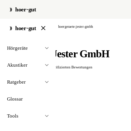
hoer·gut
start
/
akustiker
/
münchen
/
hoergeraete-jester-gmbh
hoer·gut
// akustiker · münchen
Hörgeräte
Hörgeräte Jester GmbH
Akustiker
☆☆☆☆☆
Noch keine verifizierten Bewertungen
Ratgeber
Glossar
Tools