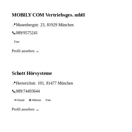
MOBILY COM Vertriebsges. mbH
📍
Musenbergstr. 23, 81929 München
📞
089/9575241
Free
Profil ansehen →
Schott Hörsysteme
📍
Herterichstr. 101, 81477 München
📞
089/74493644
✉ Email
🌐 Website
Free
Profil ansehen →