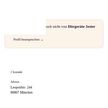
📦 Zuhause testen
⚠ Dieses Profil wurde noch nicht von
Hörgeräte Jester
GmbH
beansprucht.
Profil beanspruchen →
// kontakt
Adresse
Leopoldstr. 244
80807 München