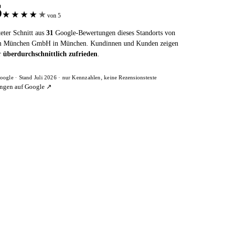
6
★
★
★
★
★
von 5
eter Schnitt aus
31
Google-Bewertungen dieses Standorts von
m München GmbH in München. Kundinnen und Kunden zeigen
er
überdurchschnittlich zufrieden
.
oogle · Stand Juli 2026 · nur Kennzahlen, keine Rezensionstexte
ngen auf Google ↗