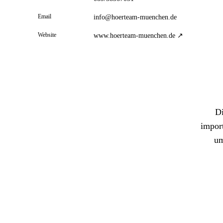
Email
info@hoerteam-muenchen.de
Website
www.hoerteam-muenchen.de ↗
Di
import
um