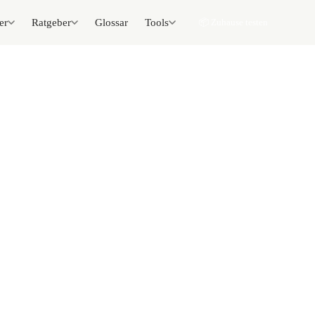
er
Ratgeber
Glossar
Tools
📦 Zuhause testen