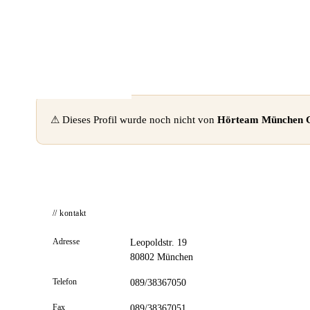
📦 Zuhause testen
⚠ Dieses Profil wurde noch nicht von
Hörteam München
// kontakt
Adresse
Leopoldstr. 19
80802 München
Telefon
089/38367050
Fax
089/38367051