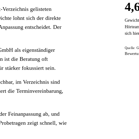
4,
Verzeichnis gelisteten
chte lohnt sich der direkte
Gewicht
 Anpassung entscheidet. Der
Hörtea
sich hi
Quelle: G
GmbH als eigenständiger
Bewertu
n ist die Beratung oft
 stärker fokussiert sein.
hbar, im Verzeichnis sind
tert die Terminvereinbarung,
 der Feinanpassung ab, und
robetragen zeigt schnell, wie