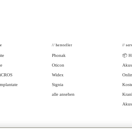
te
// hersteller
// ser
te
Phonak
📦 Hö
te
Oticon
Akust
BiCROS
Widex
Onlin
mplantate
Signia
Kost
alle ansehen
Kran
Akus