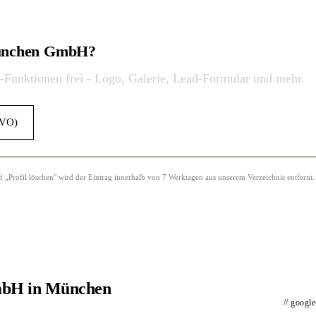
München GmbH?
o-Funktionen frei - Logo, Galerie, Lead-Formular und mehr.
GVO)
Profil löschen" wird der Eintrag innerhalb von 7 Werktagen aus unserem Verzeichnis entfernt.
mbH in München
// googl