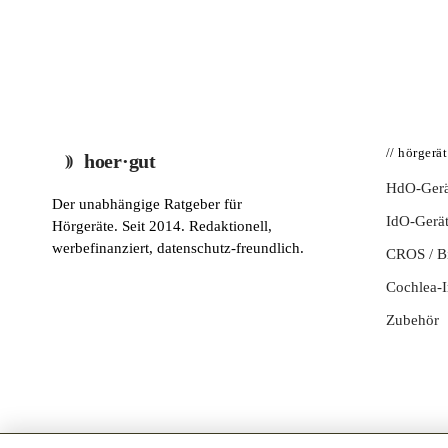
// hörgerä
hoer·gut
HdO-Gerä
Der unabhängige Ratgeber für
IdO-Gerä
Hörgeräte. Seit 2014. Redaktionell,
werbefinanziert, datenschutz-freundlich.
CROS / 
Cochlea-I
Zubehör