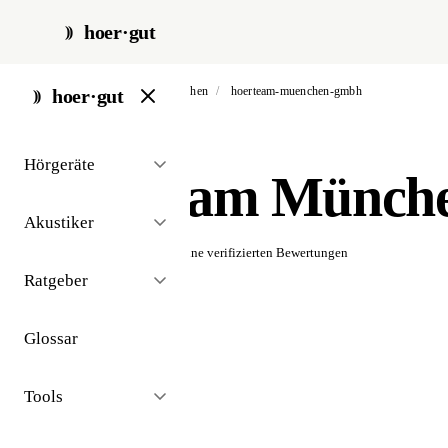
hoer·gut
start
/
akustiker
/
münchen
/
hoerteam-muenchen-gmbh
hoer·gut
// akustiker · münchen
Hörgeräte
Hörteam Münch
Akustiker
☆☆☆☆☆
Noch keine verifizierten Bewertungen
Ratgeber
Glossar
Tools