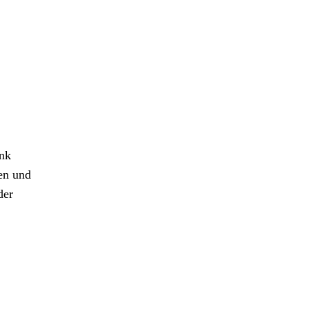
ank
en und
der