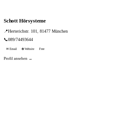
Schott Hörsysteme
📍
Herterichstr. 101, 81477 München
📞
089/74493644
✉ Email
🌐 Website
Free
Profil ansehen →