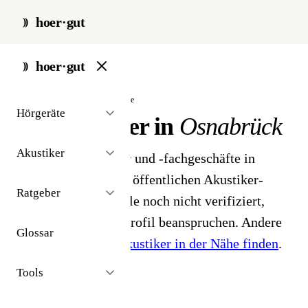
hoer·gut
start
/
akustiker
/
osnabrueck
hoer·gut
// stadt · osnabrück · 7 ergebnisse
Hörgeräte
Hörakustiker in
Osnabrück
Akustiker
7 Hörgeräteakustiker und -fachgeschäfte in
Osnabrück. Aus dem öffentlichen Akustiker-
Ratgeber
Bestand 2026 - Profile noch nicht verifiziert,
Inhaber können ihr Profil beanspruchen. Andere
Glossar
Stadt gesucht?
Hörakustiker in der Nähe finden
.
Tools