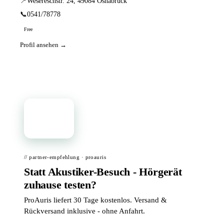
📍
Wesereschstr. 24, 49084 Osnabrück
📞
0541/78778
Free
Profil ansehen →
📦
// partner-empfehlung · proauris
Statt Akustiker-Besuch - Hörgerät
zuhause testen?
ProAuris liefert 30 Tage kostenlos. Versand &
Rückversand inklusive - ohne Anfahrt.