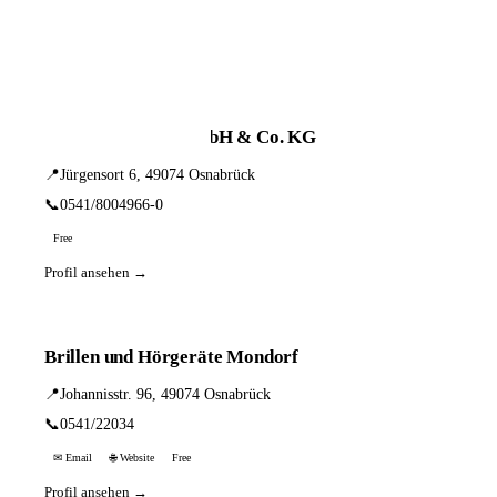
📦 Zuhause testen
7 Einträge · sortiert nach PLZ
auric Hörcenter GmbH & Co. KG
📍
Jürgensort 6, 49074 Osnabrück
📞
0541/8004966-0
Free
Profil ansehen →
Brillen und Hörgeräte Mondorf
📍
Johannisstr. 96, 49074 Osnabrück
📞
0541/22034
✉ Email
🌐 Website
Free
Profil ansehen →