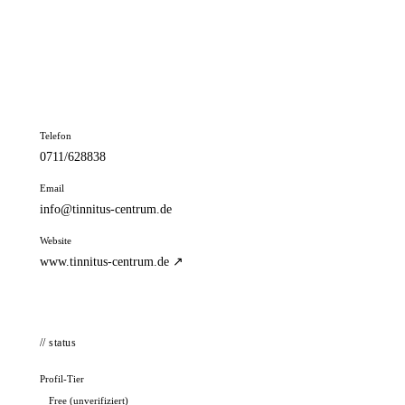
📦 Zuhause testen
// kontakt
Adresse
Rotebühlstr. 121
70178 Stuttgart
Telefon
0711/628838
Email
info@tinnitus-centrum.de
Website
www.tinnitus-centrum.de ↗
// status
Profil-Tier
Free (unverifiziert)