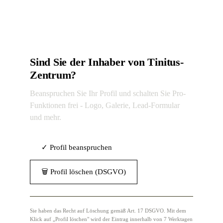
Sind Sie der Inhaber von Tinitus-
Zentrum?
Beanspruchen Sie Ihr Profil und schalten Sie Pro-
Funktionen frei - Logo, Galerie, Lead-Formular
und mehr.
✓ Profil beanspruchen
🗑 Profil löschen (DSGVO)
Sie haben das Recht auf Löschung gemäß Art. 17 DSGVO. Mit dem
Klick auf „Profil löschen" wird der Eintrag innerhalb von 7 Werktagen