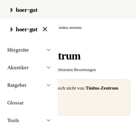
hoer·gut
start
/
akustiker
/
stuttgart
/
tinitus-zentrum
hoer·gut
// akustiker · stuttgart
Hörgeräte
Tinitus-Zentrum
Akustiker
☆☆☆☆☆
Noch keine verifizierten Bewertungen
Ratgeber
⚠ Dieses Profil wurde noch nicht von
Tinitus-Zentrum
beansprucht.
Glossar
Profil beanspruchen →
Tools