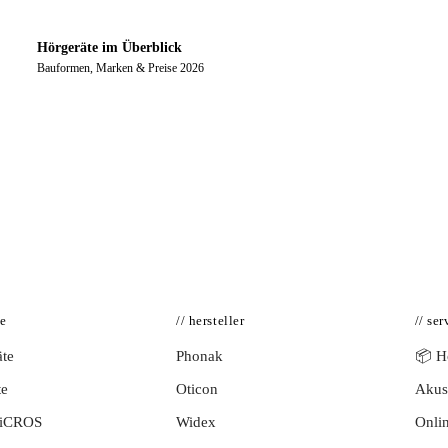
Hörgeräte im Überblick
Bauformen, Marken & Preise 2026
te
// hersteller
// ser
te
Phonak
📦 Hö
te
Oticon
Akust
BiCROS
Widex
Onlin