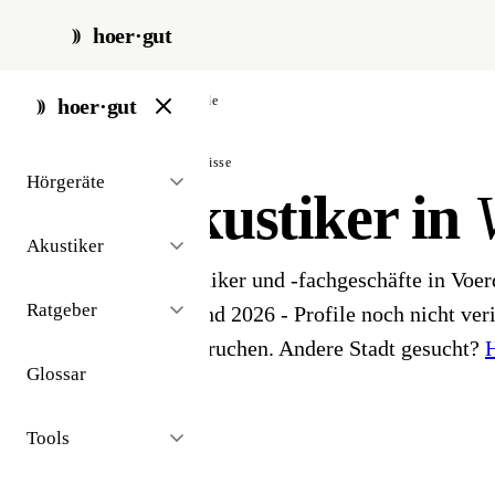
hoer·gut
start
/
akustiker
/
voerde
hoer·gut
// stadt · voerde · 1 ergebnisse
Hörgeräte
Hörakustiker in
Akustiker
1 Hörgeräteakustiker und -fachgeschäfte in Voer
Ratgeber
Akustiker-Bestand 2026 - Profile noch nicht veri
ihr Profil beanspruchen. Andere Stadt gesucht?
H
Glossar
finden
.
Tools