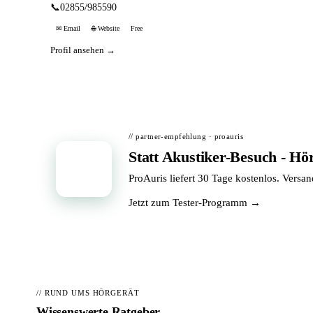
📞
02855/985590
✉ Email
🌐 Website
Free
Profil ansehen →
// partner-empfehlung · proauris
Statt Akustiker-Besuch - Hö
📦
ProAuris liefert 30 Tage kostenlos. Versa
Jetzt zum Tester-Programm →
// RUND UMS HÖRGERÄT
Wissenswerte Ratgeber