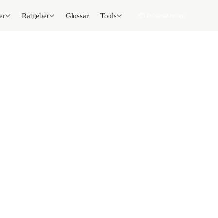
er
Ratgeber
Glossar
Tools
📦 Zuhause testen