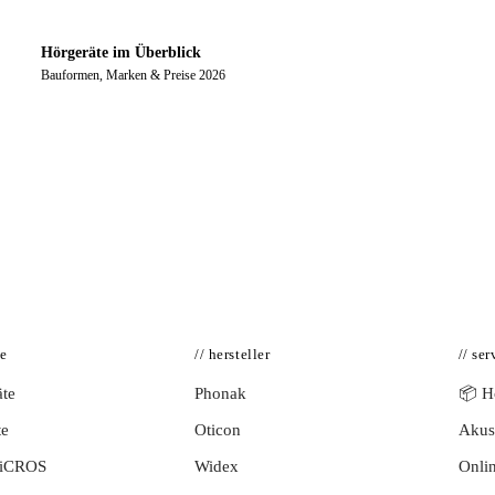
Hörgeräte im Überblick
Bauformen, Marken & Preise 2026
te
// hersteller
// ser
te
Phonak
📦 Hö
te
Oticon
Akust
BiCROS
Widex
Onlin