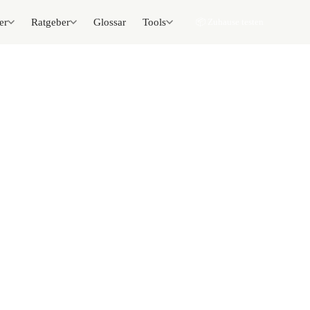
er
Ratgeber
Glossar
Tools
📦 Zuhause testen