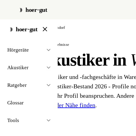
hoer·gut
start
/
akustiker
/
warendorf
hoer·gut
// stadt · warendorf · 2 ergebnisse
Hörgeräte
Hörakustiker in
Akustiker
2 Hörgeräteakustiker und -fachgeschäfte in War
Ratgeber
öffentlichen Akustiker-Bestand 2026 - Profile noc
Inhaber können ihr Profil beanspruchen. Andere 
Glossar
Hörakustiker in der Nähe finden
.
Tools