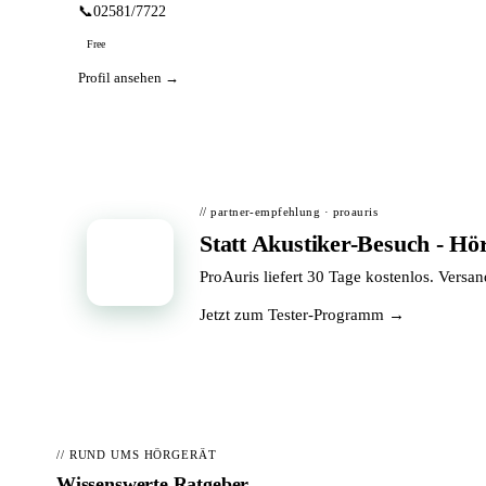
📞
02581/7722
Free
Profil ansehen →
// partner-empfehlung · proauris
Statt Akustiker-Besuch - Hö
📦
ProAuris liefert 30 Tage kostenlos. Versa
Jetzt zum Tester-Programm →
// RUND UMS HÖRGERÄT
Wissenswerte Ratgeber