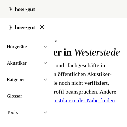
hoer·gut
start
/
akustiker
/
westerstede
hoer·gut
// stadt · westerstede · 1 ergebnisse
Hörgeräte
Hörakustiker in
Westerstede
Akustiker
1 Hörgeräteakustiker und -fachgeschäfte in
Westerstede. Aus dem öffentlichen Akustiker-
Ratgeber
Bestand 2026 - Profile noch nicht verifiziert,
Inhaber können ihr Profil beanspruchen. Andere
Glossar
Stadt gesucht?
Hörakustiker in der Nähe finden
.
Tools