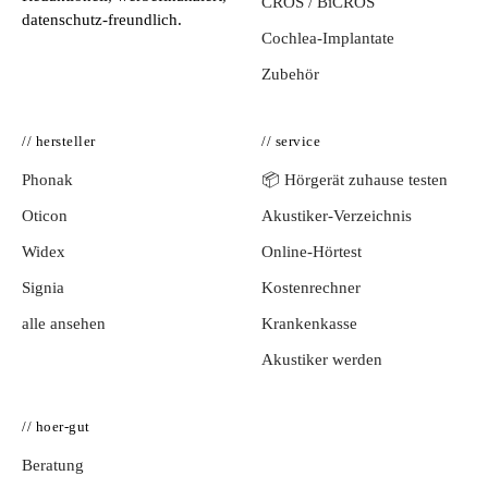
CROS / BiCROS
datenschutz-freundlich.
Cochlea-Implantate
Zubehör
// hersteller
// service
Phonak
📦 Hörgerät zuhause testen
Oticon
Akustiker-Verzeichnis
Widex
Online-Hörtest
Signia
Kostenrechner
alle ansehen
Krankenkasse
Akustiker werden
// hoer-gut
Beratung