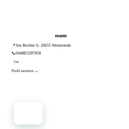
📦 Zuhause testen
1 Einträge · sortiert nach PLZ
Hörsysteme von Isermann
📍
Am Rechter 6, 26655 Westerstede
📞
04488/5207858
Free
Profil ansehen →
📦