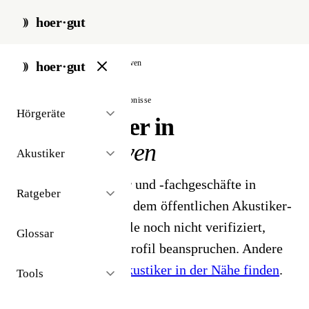
hoer·gut
start
/
akustiker
/
wilhelmshaven
hoer·gut
// stadt · wilhelmshaven · 5 ergebnisse
Hörgeräte
Hörakustiker in
Wilhelmshaven
Akustiker
5 Hörgeräteakustiker und -fachgeschäfte in
Ratgeber
Wilhelmshaven. Aus dem öffentlichen Akustiker-
Bestand 2026 - Profile noch nicht verifiziert,
Glossar
Inhaber können ihr Profil beanspruchen. Andere
Stadt gesucht?
Hörakustiker in der Nähe finden
.
Tools