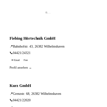
📦 Zuhause testen
5 Einträge · sortiert nach PLZ
Fiebing Hörtechnik GmbH
📍
Bahnhofstr. 43, 26382 Wilhelmshaven
📞
04421/24321
✉ Email
Free
Profil ansehen →
Kurz GmbH
📍
Grenzstr. 68, 26382 Wilhelmshaven
📞
04421/22020