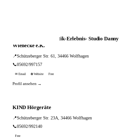
📦 Zuhause testen
2 Einträge · sortiert nach PLZ
HÖR-MAL Hörakustik-Erlebnis- Studio Danny
Wienecke e.K.
📍
Schützeberger Str. 61, 34466 Wolfhagen
📞
05692/997157
✉ Email
🌐 Website
Free
Profil ansehen →
KIND Hörgeräte
📍
Schützeberger Str. 23A, 34466 Wolfhagen
📞
05692/992140
Free