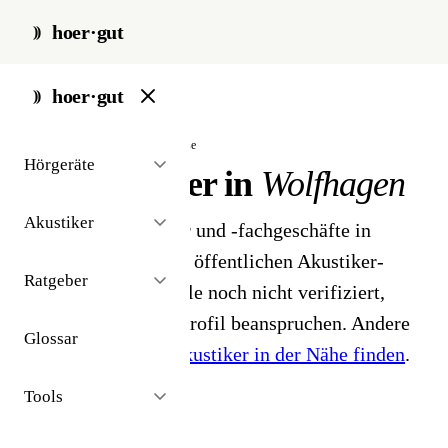
hoer·gut
start
/
akustiker
/
wolfhagen
hoer·gut
// stadt · wolfhagen · 2 ergebnisse
Hörgeräte
Hörakustiker in
Wolfhagen
Akustiker
2 Hörgeräteakustiker und -fachgeschäfte in
Wolfhagen. Aus dem öffentlichen Akustiker-
Ratgeber
Bestand 2026 - Profile noch nicht verifiziert,
Inhaber können ihr Profil beanspruchen. Andere
Glossar
Stadt gesucht?
Hörakustiker in der Nähe finden
.
Tools