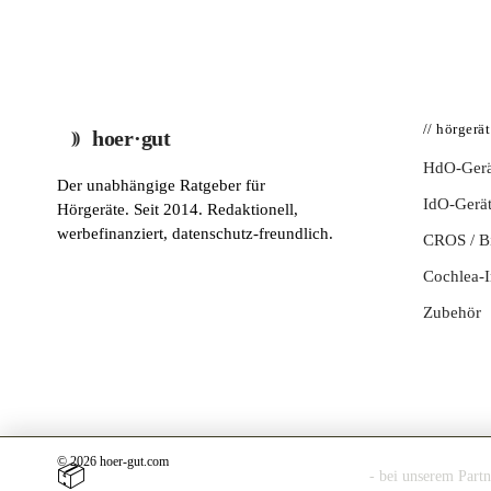
// hörgerä
hoer·gut
HdO-Gerä
Der unabhängige Ratgeber für
IdO-Gerä
Hörgeräte. Seit 2014. Redaktionell,
werbefinanziert, datenschutz-freundlich.
CROS / 
Cochlea-I
Zubehör
© 2026 hoer-gut.com
📦
Hörgerät 30 Tage kostenlos zuhause testen
- bei unserem Part