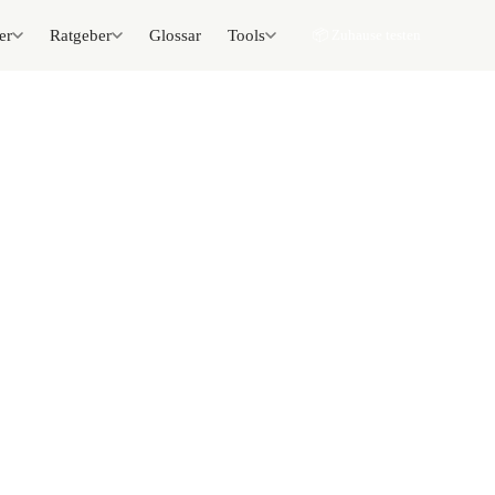
er
Ratgeber
Glossar
Tools
📦 Zuhause testen