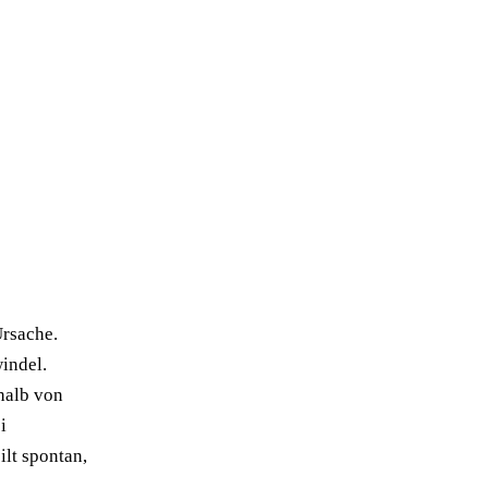
Ursache.
windel.
halb von
i
ilt spontan,