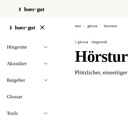
hoer·gut
start
/
glossar
/
hoersturz
hoer·gut
// glossar · diagnostik
Hörgeräte
Hörstur
Akustiker
Plötzlicher, einseitige
Ratgeber
Glossar
Tools