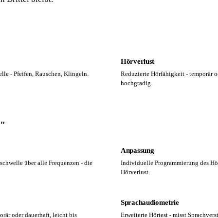
Hörverlust
le - Pfeifen, Rauschen, Klingeln.
Reduzierte Hörfähigkeit - temporär od
hochgradig.
k"
Anpassung
rschwelle über alle Frequenzen - die
Individuelle Programmierung des Hör
Hörverlust.
Sprachaudiometrie
rär oder dauerhaft, leicht bis
Erweiterte Hörtest - misst Sprachver