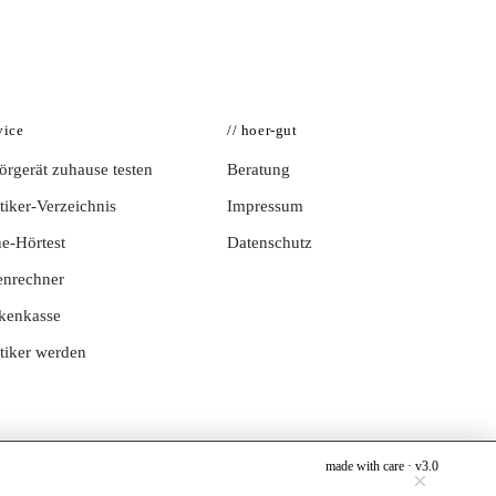
vice
// hoer-gut
rgerät zuhause testen
Beratung
iker-Verzeichnis
Impressum
e-Hörtest
Datenschutz
enrechner
kenkasse
tiker werden
made with care · v3.0
×
Jetzt testen →