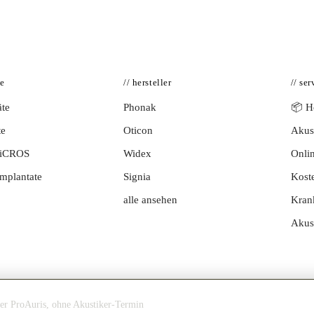
te
// hersteller
// ser
te
Phonak
📦 Hö
te
Oticon
Akust
BiCROS
Widex
Onlin
mplantate
Signia
Kost
alle ansehen
Kran
Akus
ner ProAuris, ohne Akustiker-Termin