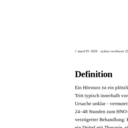
📦 Zuhause testen
// stand 05·2026 · zuletzt verifiziert
2
Definition
Ein Hörsturz ist ein plötz
Tritt typisch innerhalb vo
Ursache unklar - vermute
24–48 Stunden zum HNO-Ar
verzögerter Behandlung: R
ein Drittel mit Therapie, ei