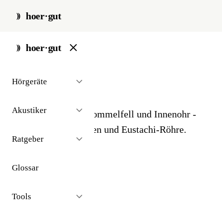
hoer·gut
start
/
glossar
/
mittelohr
hoer·gut
// glossar · anatomie
Hörgeräte
Mittelohr
Akustiker
Bereich zwischen Trommelfell und Innenohr -
mit Gehörknöchelchen und Eustachi-Röhre.
Ratgeber
Glossar
Tools