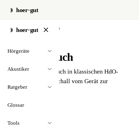
hoer·gut
start
/
glossar
/
schallschlauch
hoer·gut
// glossar · geräte
Hörgeräte
Schallschlauch
Akustiker
Dünner Plastikschlauch in klassischen HdO-
Hörgeräten - leitet Schall vom Gerät zur
Ratgeber
Otoplastik.
Glossar
Tools