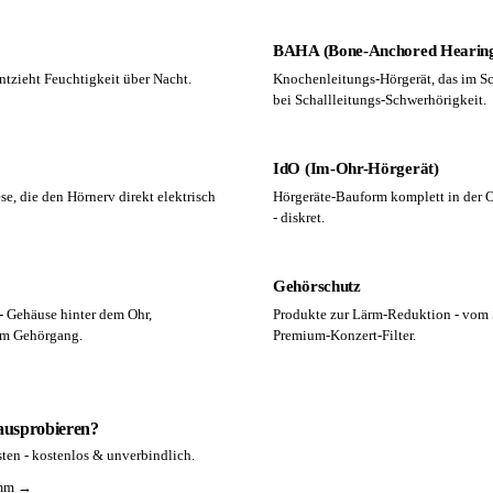
BAHA (Bone-Anchored Hearing
entzieht Feuchtigkeit über Nacht.
Knochenleitungs-Hörgerät, das im S
bei Schallleitungs-Schwerhörigkeit.
IdO (Im-Ohr-Hörgerät)
se, die den Hörnerv direkt elektrisch
Hörgeräte-Bauform komplett in der
- diskret.
Gehörschutz
- Gehäuse hinter dem Ohr,
Produkte zur Lärm-Reduktion - vom 
im Gehörgang.
Premium-Konzert-Filter.
 ausprobieren?
ten - kostenlos & unverbindlich.
amm →