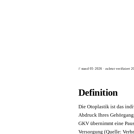
📦 Zuhause testen
// stand 05·2026 · zuletzt verifiziert
2
Definition
Die Otoplastik ist das ind
Abdruck Ihres Gehörgangs.
GKV übernimmt eine Pausch
Versorgung (Quelle: Verbr