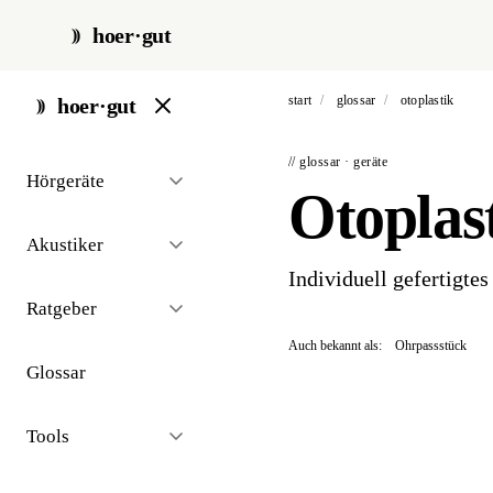
hoer·gut
start
/
glossar
/
otoplastik
hoer·gut
// glossar · geräte
Hörgeräte
Otoplas
Akustiker
Individuell gefertigte
Ratgeber
Auch bekannt als:
Ohrpassstück
Glossar
Tools