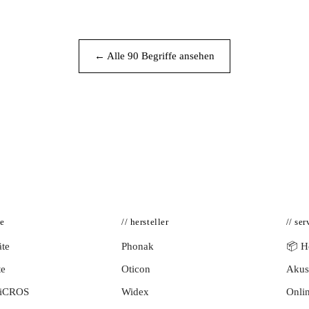
← Alle 90 Begriffe ansehen
te
// hersteller
// ser
te
Phonak
📦 Hö
te
Oticon
Akust
BiCROS
Widex
Onlin