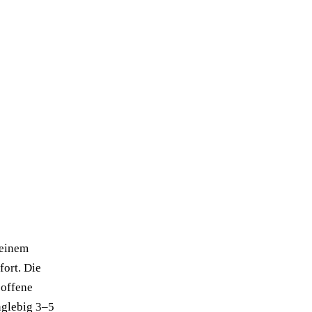
 einem
fort. Die
 offene
nglebig 3–5