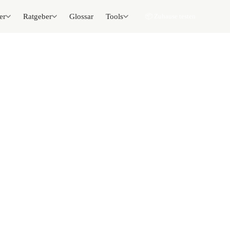
er
Ratgeber
Glossar
Tools
📦 Zuhause testen