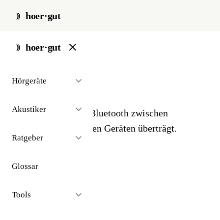
hoer·gut
start
/
glossar
/
streamer
hoer·gut
// glossar · geräte
Hörgeräte
Streamer
Akustiker
Zubehör-Gerät, das Bluetooth zwischen
Hörgeräten und älteren Geräten überträgt.
Ratgeber
Glossar
Tools