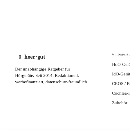
// hörgerä
hoer·gut
HdO-Gerä
Der unabhängige Ratgeber für
IdO-Gerä
Hörgeräte. Seit 2014. Redaktionell,
werbefinanziert, datenschutz-freundlich.
CROS / 
Cochlea-I
Zubehör