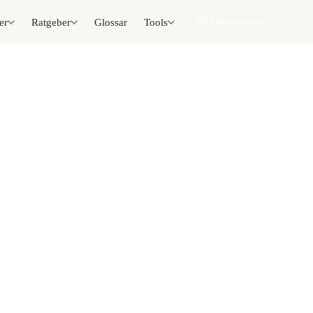
er
Ratgeber
Glossar
Tools
📦 Zuhause testen