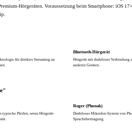
 Premium-Hörgeräten. Voraussetzung beim Smartphone: iOS 17+
ip.
Bluetooth-Hörgerät
nologie für direktes Streaming an
Hörgerät mit drahtloser Verbindung
men.
anderen Geräten.
ie"
Roger (Phonak)
 typische Pfeifen, wenn Hörgerät-
Drahtloses Mikrofon-System von Pho
mmt.
Sprachübertragung.