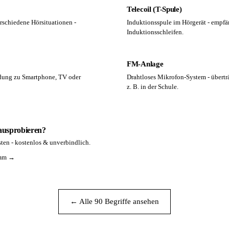
Telecoil (T-Spule)
rschiedene Hörsituationen -
Induktionsspule im Hörgerät - empfä
Induktionsschleifen.
FM-Anlage
ndung zu Smartphone, TV oder
Drahtloses Mikrofon-System - überträ
z. B. in der Schule.
 ausprobieren?
ten - kostenlos & unverbindlich.
amm →
← Alle 90 Begriffe ansehen