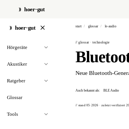
hoer·gut
start
/
glossar
/
le-audio
hoer·gut
// glossar · technologie
Hörgeräte
Bluetoo
Akustiker
Neue Bluetooth-Generat
Ratgeber
Auch bekannt als:
BLE Audio
Glossar
// stand 05·2026 · zuletzt verifiziert
2
Tools