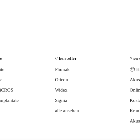
te
// hersteller
// ser
te
Phonak
📦 Hö
te
Oticon
Akust
BiCROS
Widex
Onlin
mplantate
Signia
Kost
alle ansehen
Kran
Akus