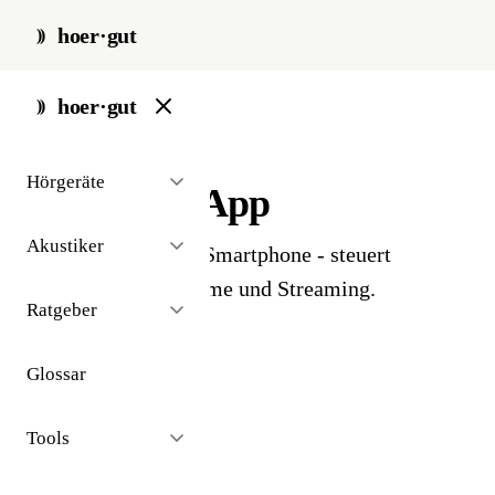
hoer·gut
start
/
glossar
/
app
hoer·gut
// glossar · technologie
Hörgeräte
Hörgeräte-App
Akustiker
Hersteller-App fürs Smartphone - steuert
Lautstärke, Programme und Streaming.
Ratgeber
Glossar
Tools