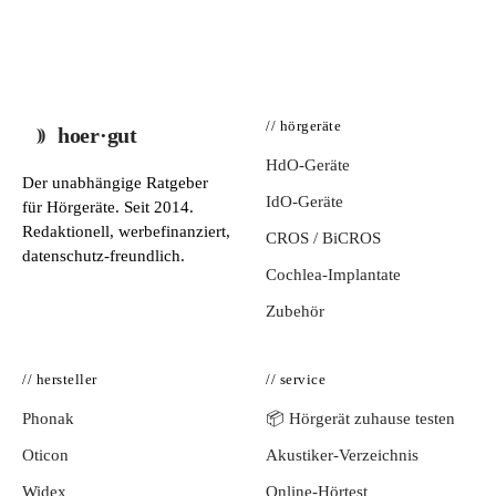
// hörgeräte
hoer·gut
HdO-Geräte
Der unabhängige Ratgeber
IdO-Geräte
für Hörgeräte. Seit 2014.
Redaktionell, werbefinanziert,
CROS / BiCROS
datenschutz-freundlich.
Cochlea-Implantate
Zubehör
// hersteller
// service
Phonak
📦 Hörgerät zuhause testen
Oticon
Akustiker-Verzeichnis
Widex
Online-Hörtest