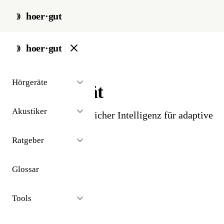
hoer·gut
start
/
glossar
/
ki-hoergeraet
hoer·gut
// glossar · technologie
Hörgeräte
KI-Hörgerät
Akustiker
Hörgeräte mit künstlicher Intelligenz für adaptive
Klangverarbeitung.
Ratgeber
Glossar
Tools