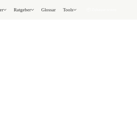
er
Ratgeber
Glossar
Tools
📦 Zuhause testen