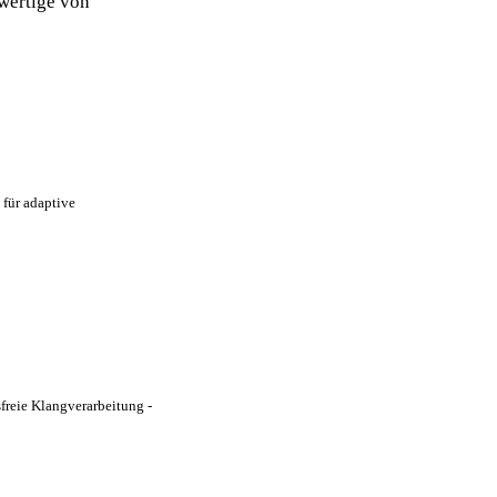
wertige von
 für adaptive
reie Klangverarbeitung -