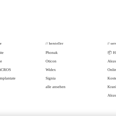
te
// hersteller
// ser
te
Phonak
📦 Hö
te
Oticon
Akust
BiCROS
Widex
Onlin
mplantate
Signia
Kost
alle ansehen
Kran
Akus