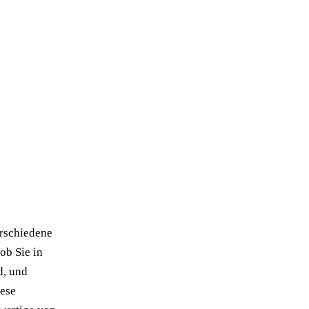
erschiedene
ob Sie in
d, und
iese