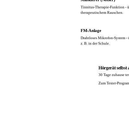
Tinnitus-Therapie-Funktion - ü
therapeutischem Rauschen.
FM-Anlage
Drahtloses Mikrofon-System - ü
z. B. in der Schule.
Hörgerät selbst
30 Tage zuhause tes
PA
Zum Tester-Progr