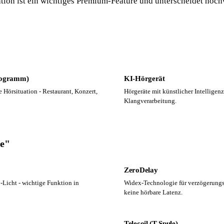
on ist ein wichtiges Premium-Feature und unterscheidet hoch
rogramm)
KI-Hörgerät
e Hörsituation - Restaurant, Konzert,
Hörgeräte mit künstlicher Intelligenz
Klangverarbeitung.
ie"
ZeroDelay
Licht - wichtige Funktion in
Widex-Technologie für verzögerungsf
keine hörbare Latenz.
Telecoil (T-Spule)