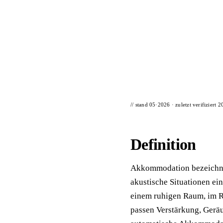
📦 Zuhause testen
// stand 05·2026 · zuletzt verifiziert
2
Definition
Akkommodation bezeichnet
akustische Situationen ei
einem ruhigen Raum, im Re
passen Verstärkung, Gerä