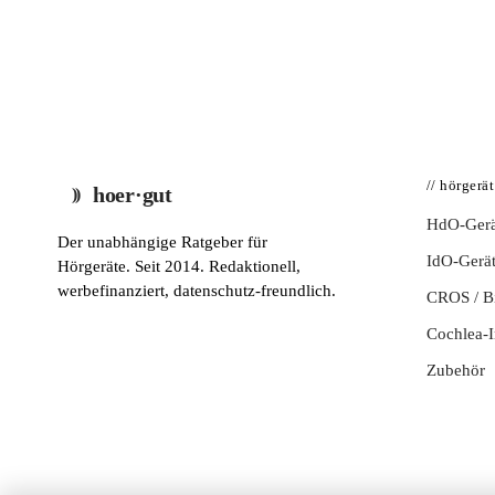
// hörgerä
hoer·gut
HdO-Gerä
Der unabhängige Ratgeber für
IdO-Gerä
Hörgeräte. Seit 2014. Redaktionell,
werbefinanziert, datenschutz-freundlich.
CROS / 
Cochlea-I
Zubehör