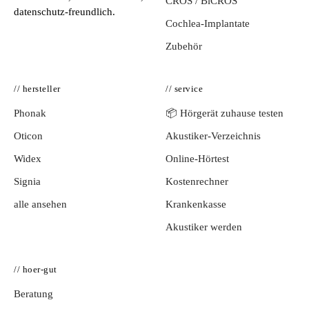
CROS / BiCROS
datenschutz-freundlich.
Cochlea-Implantate
Zubehör
// hersteller
// service
Phonak
📦 Hörgerät zuhause testen
Oticon
Akustiker-Verzeichnis
Widex
Online-Hörtest
Signia
Kostenrechner
alle ansehen
Krankenkasse
Akustiker werden
// hoer-gut
Beratung