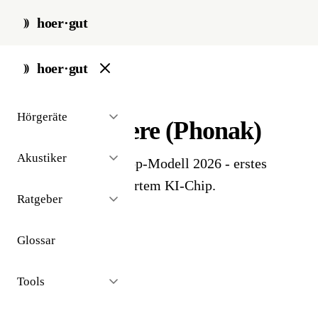
hoer·gut
start
/
glossar
/
audeo-sphere
hoer·gut
// glossar · geräte
Hörgeräte
Audéo Sphere (Phonak)
Akustiker
Aktuelles Phonak-Top-Modell 2026 - erstes
Hörgerät mit dediziertem KI-Chip.
Ratgeber
Glossar
Tools