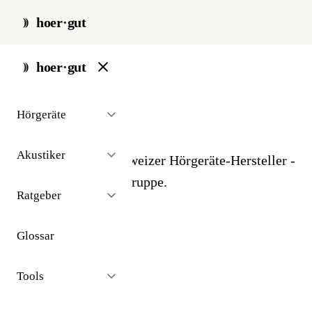
hoer·gut
start
/
glossar
/
phonak
hoer·gut
// glossar · hersteller
Hörgeräte
Phonak
Akustiker
Marktführender Schweizer Hörgeräte-Hersteller -
gehört zur Sonova-Gruppe.
Ratgeber
Glossar
Tools