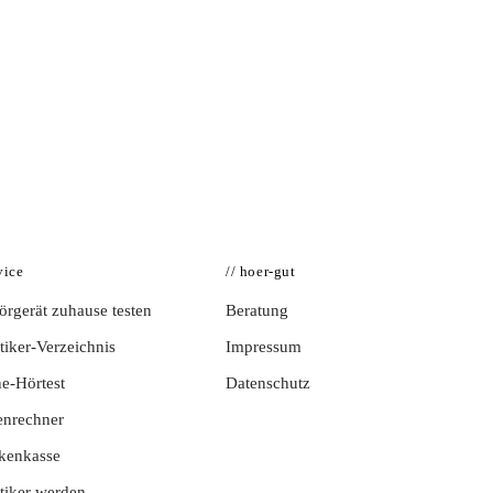
vice
// hoer-gut
rgerät zuhause testen
Beratung
iker-Verzeichnis
Impressum
e-Hörtest
Datenschutz
enrechner
kenkasse
tiker werden