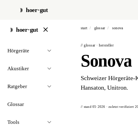
hoer·gut
start
/
glossar
/
sonova
hoer·gut
// glossar · hersteller
Hörgeräte
Sonova
Akustiker
Schweizer Hörgeräte-K
Ratgeber
Hansaton, Unitron.
Glossar
// stand 05·2026 · zuletzt verifiziert
2
Tools