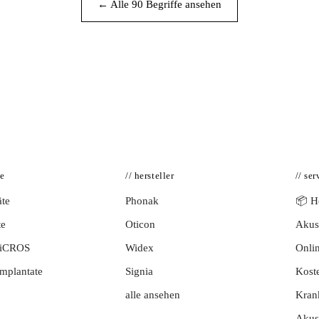
← Alle 90 Begriffe ansehen
te
// hersteller
// ser
te
Phonak
📦 Hö
te
Oticon
Akust
BiCROS
Widex
Onlin
mplantate
Signia
Kost
alle ansehen
Kran
Akus