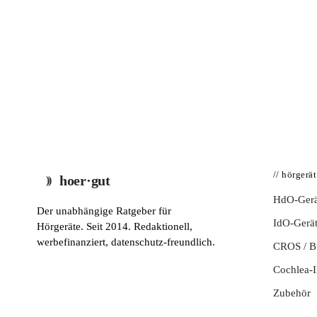
// hörgerä
hoer·gut
HdO-Gerä
Der unabhängige Ratgeber für
IdO-Gerä
Hörgeräte. Seit 2014. Redaktionell,
werbefinanziert, datenschutz-freundlich.
CROS / 
Cochlea-I
Zubehör