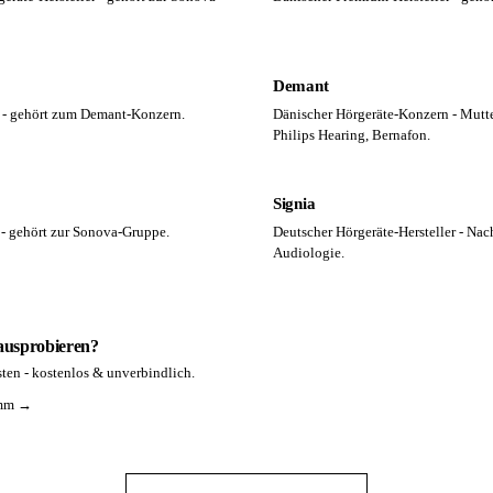
Demant
r - gehört zum Demant-Konzern.
Dänischer Hörgeräte-Konzern - Mutte
Philips Hearing, Bernafon.
Signia
 - gehört zur Sonova-Gruppe.
Deutscher Hörgeräte-Hersteller - Na
Audiologie.
 ausprobieren?
ten - kostenlos & unverbindlich.
amm →