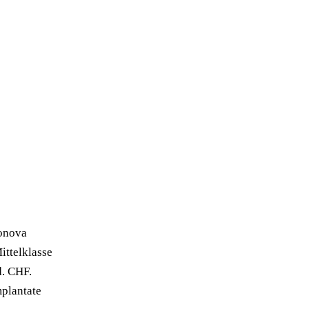
Sonova
ittelklasse
d. CHF.
plantate