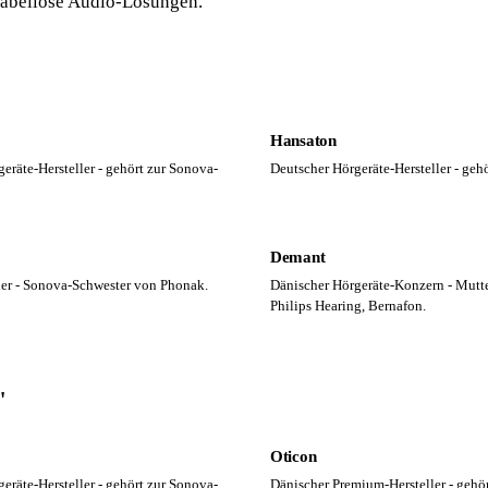
abellose Audio-Lösungen.
Hansaton
räte-Hersteller - gehört zur Sonova-
Deutscher Hörgeräte-Hersteller - geh
Demant
ler - Sonova-Schwester von Phonak.
Dänischer Hörgeräte-Konzern - Mutte
Philips Hearing, Bernafon.
"
Oticon
räte-Hersteller - gehört zur Sonova-
Dänischer Premium-Hersteller - geh