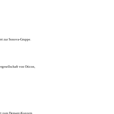
ört zur Sonova-Gruppe.
rgesellschaft von Oticon,
ört zum Demant-Konzern.