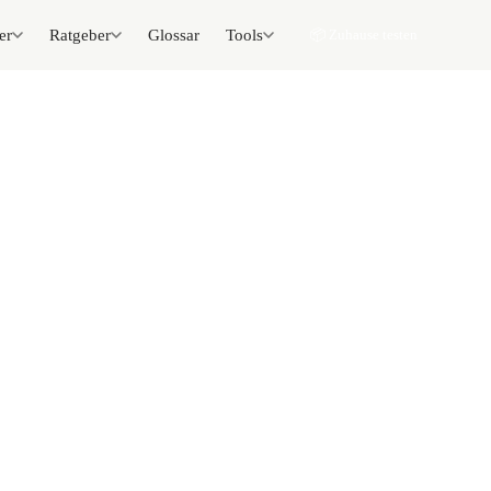
er
Ratgeber
Glossar
Tools
📦 Zuhause testen