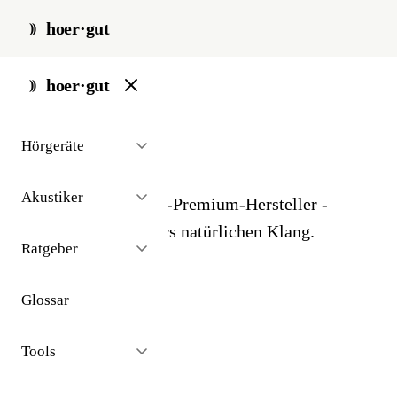
hoer·gut
start
/
glossar
/
widex
hoer·gut
// glossar · hersteller
Hörgeräte
Widex
Akustiker
Dänischer Hörgeräte-Premium-Hersteller -
bekannt für besonders natürlichen Klang.
Ratgeber
Glossar
Tools