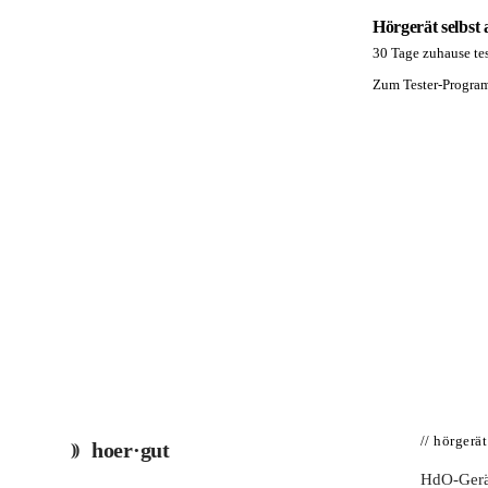
Hörgerät selbst
30 Tage zuhause tes
PA
Zum Tester-Progr
// hörgerä
hoer·gut
HdO-Gerä