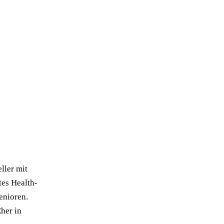
ller mit
tes Health-
enioren.
her in