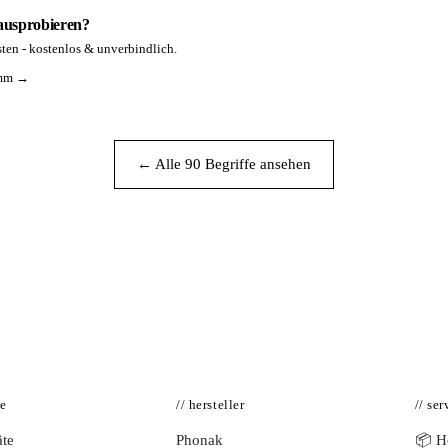
 ausprobieren?
ten - kostenlos & unverbindlich.
amm →
← Alle 90 Begriffe ansehen
te
// hersteller
// ser
te
Phonak
📦 Hö