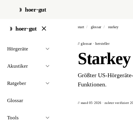
hoer·gut
start
/
glossar
/
starkey
hoer·gut
// glossar · hersteller
Hörgeräte
Starkey
Akustiker
Größter US-Hörgeräte-H
Ratgeber
Funktionen.
Glossar
// stand 05·2026 · zuletzt verifiziert
2
Tools