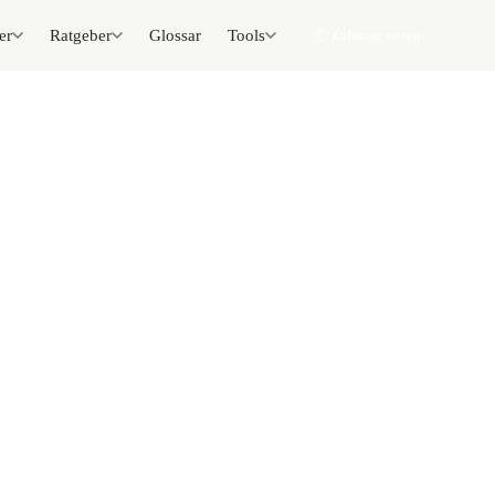
er
Ratgeber
Glossar
Tools
📦 Zuhause testen