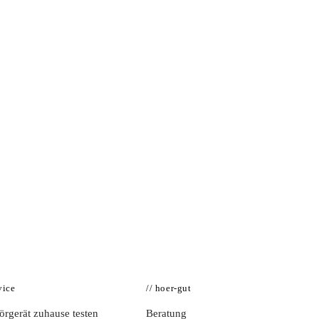
vice
// hoer-gut
rgerät zuhause testen
Beratung