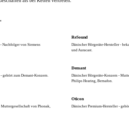
schäften als bei Ketten vertreten.
"
ReSound
r - Nachfolger von Siemens
Dänischer Hörgeräte-Hersteller - b
und Auracast.
Demant
r - gehört zum Demant-Konzern.
Dänischer Hörgeräte-Konzern - Mutte
Philips Hearing, Bernafon.
Oticon
 Muttergesellschaft von Phonak,
Dänischer Premium-Hersteller - geh