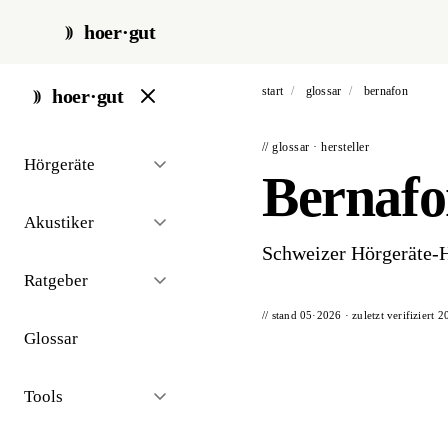
hoer·gut
start
/
glossar
/
bernafon
hoer·gut
// glossar · hersteller
Hörgeräte
Bernaf
Akustiker
Schweizer Hörgeräte-H
Ratgeber
// stand 05·2026 · zuletzt verifiziert
2
Glossar
Tools