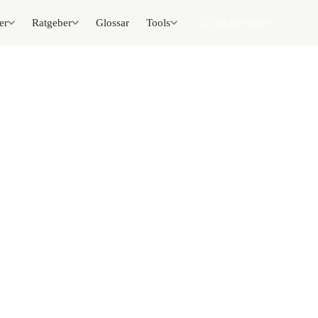
er
Ratgeber
Glossar
Tools
📦 Zuhause testen