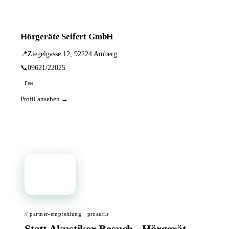
Hörgeräte Seifert GmbH
📍
Ziegelgasse 12, 92224 Amberg
📞
09621/22025
Free
Profil ansehen →
📦
// partner-empfehlung · proauris
Statt Akustiker-Besuch - Hörgerät