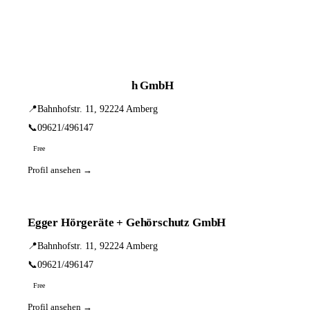
📦 Zuhause testen
3 Einträge · sortiert nach PLZ
Hörgeräte Tschernich GmbH
📍
Bahnhofstr. 11, 92224 Amberg
📞
09621/496147
Free
Profil ansehen →
Egger Hörgeräte + Gehörschutz GmbH
📍
Bahnhofstr. 11, 92224 Amberg
📞
09621/496147
Free
Profil ansehen →