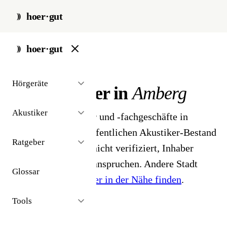
hoer·gut
start
/
akustiker
/
amberg
hoer·gut
// stadt · amberg · 3 ergebnisse
Hörgeräte
Hörakustiker in
Amberg
Akustiker
3 Hörgeräteakustiker und -fachgeschäfte in
Amberg. Aus dem öffentlichen Akustiker-Bestand
Ratgeber
2026 - Profile noch nicht verifiziert, Inhaber
können ihr Profil beanspruchen. Andere Stadt
Glossar
gesucht?
Hörakustiker in der Nähe finden
.
Tools