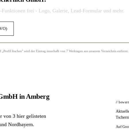
o-Funktionen frei - Logo, Galerie, Lead-Formular und mehr.
GVO)
Profil löschen" wird der Eintrag innerhalb von 7 Werktagen aus unserem Verzeichnis entfernt.
h GmbH in Amberg
// bewer
Aktuell
 von 3 hier gelisteten
Tschern
 und Nordbayern.
Auf Goo