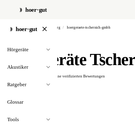
hoer·gut
start
/
akustiker
/
amberg
/
hoergeraete-tschernich-gmbh
hoer·gut
// akustiker · amberg
Hörgeräte
Hörgeräte Tsch
Akustiker
☆☆☆☆☆
Noch keine verifizierten Bewertungen
Ratgeber
Glossar
Tools