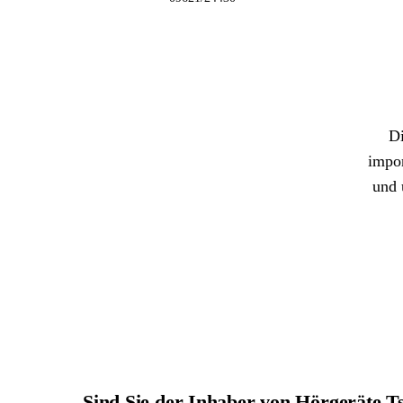
Di
impor
und 
Sind Sie der Inhaber von Hörgeräte