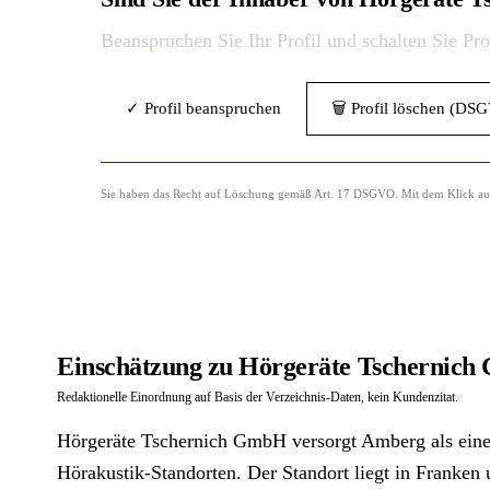
Beanspruchen Sie Ihr Profil und schalten Sie Pr
✓ Profil beanspruchen
🗑 Profil löschen (DS
Sie haben das Recht auf Löschung gemäß Art. 17 DSGVO. Mit dem Klick auf „
Einschätzung zu Hörgeräte Tschernic
Redaktionelle Einordnung auf Basis der Verzeichnis-Daten, kein Kundenzitat.
Hörgeräte Tschernich GmbH versorgt Amberg als einer
Hörakustik-Standorten. Der Standort liegt in Franken