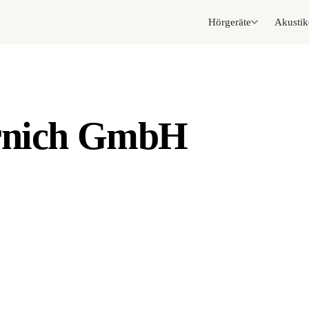
Hörgeräte
Akustik
ernich GmbH