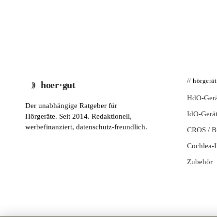
// hörgerä
hoer·gut
HdO-Gerä
Der unabhängige Ratgeber für
IdO-Gerä
Hörgeräte. Seit 2014. Redaktionell,
werbefinanziert, datenschutz-freundlich.
CROS / 
Cochlea-I
Zubehör