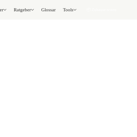
er
Ratgeber
Glossar
Tools
📦 Zuhause testen