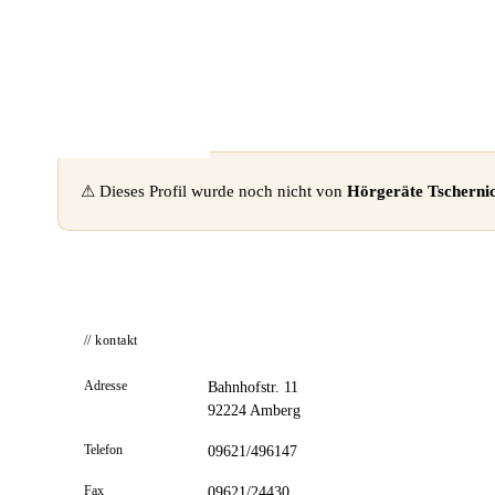
📦 Zuhause testen
⚠ Dieses Profil wurde noch nicht von
Hörgeräte Tschern
// kontakt
Adresse
Bahnhofstr. 11
92224 Amberg
Telefon
09621/496147
Fax
09621/24430