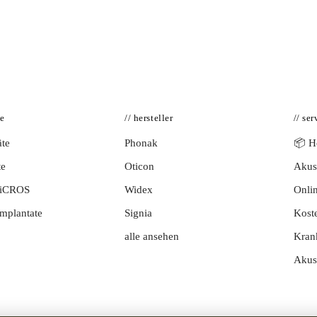
te
// hersteller
// ser
te
Phonak
📦 Hö
te
Oticon
Akust
BiCROS
Widex
Onlin
mplantate
Signia
Kost
alle ansehen
Kran
Akus