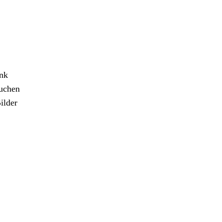
ank
ruchen
ilder