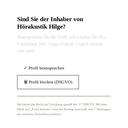
Sind Sie der Inhaber von
Hörakustik Hilge?
Beanspruchen Sie Ihr Profil und schalten Sie Pro-
Funktionen frei - Logo, Galerie, Lead-Formular
und mehr.
✓ Profil beanspruchen
🗑 Profil löschen (DSGVO)
Sie haben das Recht auf Löschung gemäß Art. 17 DSGVO. Mit dem
Klick auf „Profil löschen" wird der Eintrag innerhalb von 7 Werktagen
aus unserem Verzeichnis entfernt.