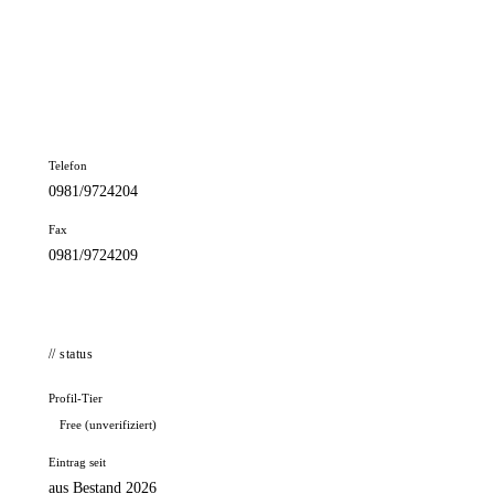
📦 Zuhause testen
// kontakt
Adresse
Karolinenstr. 2
91522 Ansbach
Telefon
0981/9724204
Fax
0981/9724209
// status
Profil-Tier
Free (unverifiziert)
Eintrag seit
aus Bestand 2026