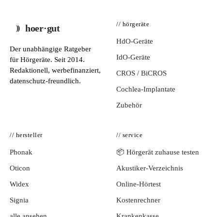
// hörgeräte
hoer·gut
HdO-Geräte
Der unabhängige Ratgeber
IdO-Geräte
für Hörgeräte. Seit 2014.
Redaktionell, werbefinanziert,
CROS / BiCROS
datenschutz-freundlich.
Cochlea-Implantate
Zubehör
// hersteller
// service
Phonak
📦 Hörgerät zuhause testen
Oticon
Akustiker-Verzeichnis
Widex
Online-Hörtest
Signia
Kostenrechner
alle ansehen
Krankenkasse