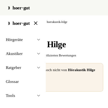
hoer·gut
start
/
akustiker
/
ansbach
/
hoerakustik-hilge
hoer·gut
// akustiker · ansbach
Hörgeräte
Hörakustik Hilge
Akustiker
☆☆☆☆☆
Noch keine verifizierten Bewertungen
Ratgeber
⚠ Dieses Profil wurde noch nicht von
Hörakustik Hilge
beansprucht.
Glossar
Profil beanspruchen →
Tools