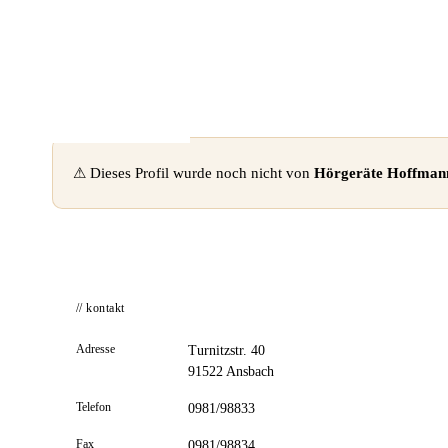
📦 Zuhause testen
⚠ Dieses Profil wurde noch nicht von
Hörgeräte Hoffma
// kontakt
Adresse
Turnitzstr. 40
91522 Ansbach
Telefon
0981/98833
Fax
0981/98834