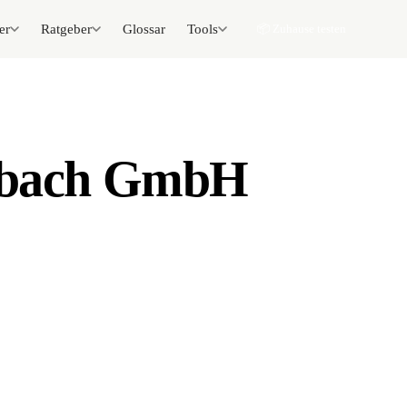
er
Ratgeber
Glossar
Tools
📦 Zuhause testen
sbach GmbH