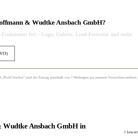
e Hoffmann & Wudtke Ansbach GmbH?
o-Funktionen frei - Logo, Galerie, Lead-Formular und mehr.
GVO)
Profil löschen" wird der Eintrag innerhalb von 7 Werktagen aus unserem Verzeichnis entfernt.
 & Wudtke Ansbach GmbH in
// bewer