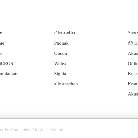
te
// hersteller
// ser
te
Phonak
📦 Hö
te
Oticon
Akust
BiCROS
Widex
Onlin
mplantate
Signia
Kost
alle ansehen
Kran
Akus
ner ProAuris, ohne Akustiker-Termin