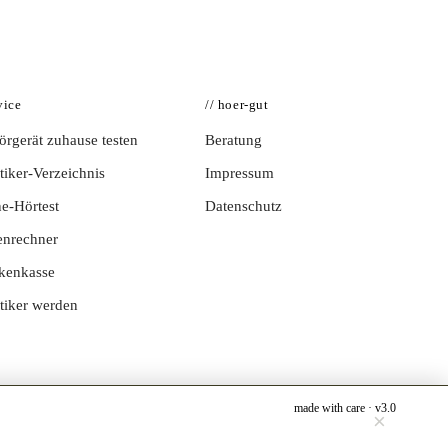
vice
// hoer-gut
rgerät zuhause testen
Beratung
iker-Verzeichnis
Impressum
e-Hörtest
Datenschutz
enrechner
kenkasse
tiker werden
made with care · v3.0
×
Jetzt testen →