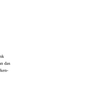
ank
n das
rken-