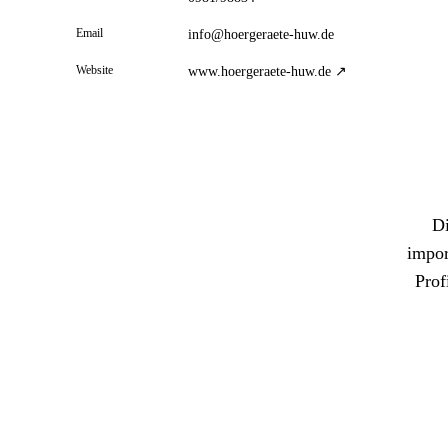
Email
info@hoergeraete-huw.de
Website
www.hoergeraete-huw.de ↗
Di
impor
Prof