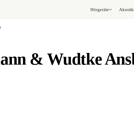
Hörgeräte
Akustik
h
mann & Wudtke An