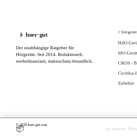
// hörgerä
hoer·gut
HdO-Gerä
Der unabhängige Ratgeber für
IdO-Gerä
Hörgeräte. Seit 2014. Redaktionell,
werbefinanziert, datenschutz-freundlich.
CROS / 
Cochlea-I
Zubehör
© 2026 hoer-gut.com
📦
Hörgerät 30 Tage kostenlos zuhause testen
- bei unserem Part