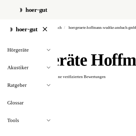
hoer·gut
start
/
akustiker
/
ansbach
/
hoergeraete-hoffmann-wudtke-ansbach-gmb
hoer·gut
// akustiker · ansbach
Hörgeräte
Hörgeräte Hoff
Akustiker
☆☆☆☆☆
Noch keine verifizierten Bewertungen
Ratgeber
Glossar
Tools