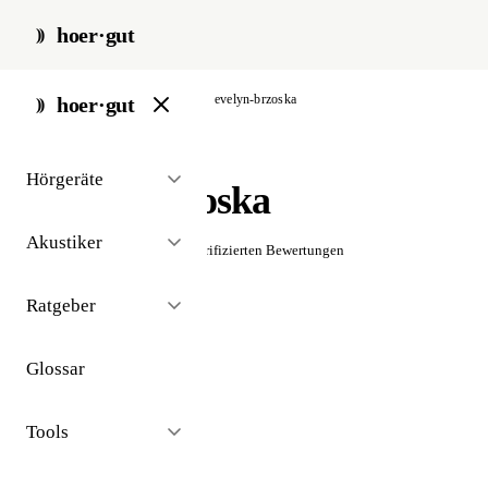
hoer·gut
start
/
akustiker
/
arnsberg
/
evelyn-brzoska
hoer·gut
// akustiker · arnsberg
Hörgeräte
Evelyn Brzoska
Akustiker
☆☆☆☆☆
Noch keine verifizierten Bewertungen
Ratgeber
Glossar
Tools