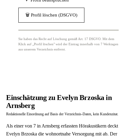
✓ Profil beanspruchen
🗑 Profil löschen (DSGVO)
Sie haben das Recht auf Löschung gemäß Art. 17 DSGVO. Mit dem
Klick auf „Profil löschen" wird der Eintrag innerhalb von 7 Werktagen
aus unserem Verzeichnis entfernt.
Einschätzung zu Evelyn Brzoska in
Arnsberg
Redaktionelle Einordnung auf Basis der Verzeichnis-Daten, kein Kundenzitat.
Als einer von 7 in Arnsberg erfassten Hörakustikern deckt
Evelyn Brzoska die wohnortnahe Versorgung mit ab. Der