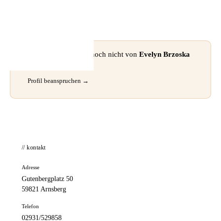
📦 Zuhause testen
⚠ Dieses Profil wurde noch nicht von
Evelyn Brzoska
beansprucht.
Profil beanspruchen →
// kontakt
Adresse
Gutenbergplatz 50
59821 Arnsberg
Telefon
02931/529858