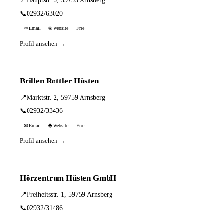
📍
Hauptstr. 3, 59755 Arnsberg
📞
02932/63020
✉ Email
🌐 Website
Free
Profil ansehen →
Brillen Rottler Hüsten
📍
Marktstr. 2, 59759 Arnsberg
📞
02932/33436
✉ Email
🌐 Website
Free
Profil ansehen →
Hörzentrum Hüsten GmbH
📍
Freiheitsstr. 1, 59759 Arnsberg
📞
02932/31486