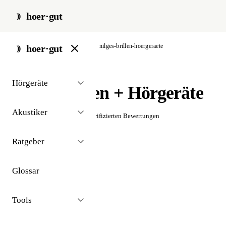
hoer·gut
start
/
akustiker
/
arnsberg
/
nilges-brillen-hoergeraete
hoer·gut
// akustiker · arnsberg
Hörgeräte
Nilges Brillen + Hörgeräte
Akustiker
☆☆☆☆☆
Noch keine verifizierten Bewertungen
Ratgeber
Glossar
Tools