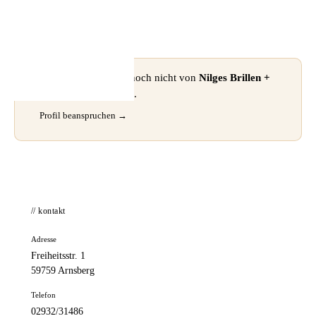
📦 Zuhause testen
⚠ Dieses Profil wurde noch nicht von
Nilges Brillen +
Hörgeräte
beansprucht.
Profil beanspruchen →
// kontakt
Adresse
Freiheitsstr. 1
59759 Arnsberg
Telefon
02932/31486