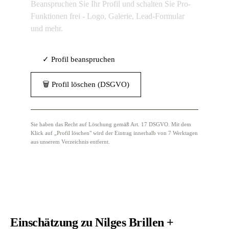
Beanspruchen Sie Ihr Profil und schalten Sie Pro-
Funktionen frei - Logo, Galerie, Lead-Formular
und mehr.
✓ Profil beanspruchen
🗑 Profil löschen (DSGVO)
Sie haben das Recht auf Löschung gemäß Art. 17 DSGVO. Mit dem
Klick auf „Profil löschen" wird der Eintrag innerhalb von 7 Werktagen
aus unserem Verzeichnis entfernt.
Einschätzung zu Nilges Brillen +