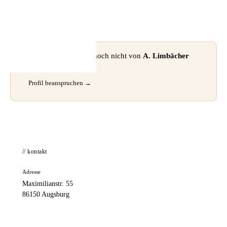
📦 Zuhause testen
⚠ Dieses Profil wurde noch nicht von
A. Limbächer
GmbH
beansprucht.
Profil beanspruchen →
// kontakt
Adresse
Maximilianstr. 55
86150 Augsburg