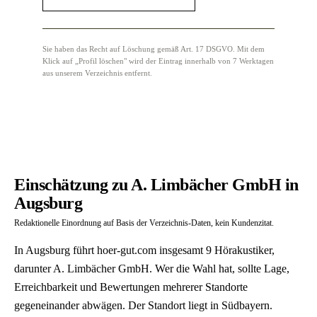
Sie haben das Recht auf Löschung gemäß Art. 17 DSGVO. Mit dem
Klick auf „Profil löschen" wird der Eintrag innerhalb von 7 Werktagen
aus unserem Verzeichnis entfernt.
Einschätzung zu A. Limbächer GmbH in
Augsburg
Redaktionelle Einordnung auf Basis der Verzeichnis-Daten, kein Kundenzitat.
In Augsburg führt hoer-gut.com insgesamt 9 Hörakustiker,
darunter A. Limbächer GmbH. Wer die Wahl hat, sollte Lage,
Erreichbarkeit und Bewertungen mehrerer Standorte
gegeneinander abwägen. Der Standort liegt in Südbayern.