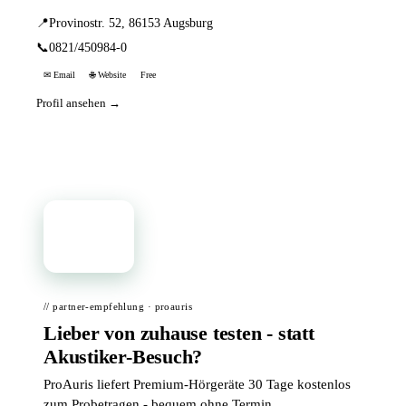
📍
Provinostr. 52, 86153 Augsburg
📞
0821/450984-0
✉ Email
🌐 Website
Free
Profil ansehen →
📦
// partner-empfehlung · proauris
Lieber von zuhause testen - statt
Akustiker-Besuch?
ProAuris liefert Premium-Hörgeräte 30 Tage kostenlos
zum Probetragen - bequem ohne Termin.