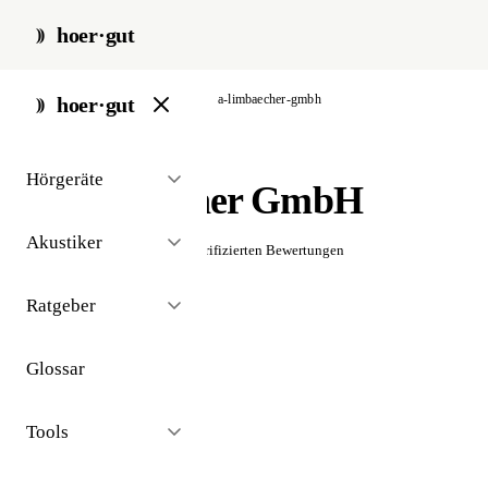
hoer·gut
start
/
akustiker
/
augsburg
/
a-limbaecher-gmbh
hoer·gut
// akustiker · augsburg
Hörgeräte
A. Limbächer GmbH
Akustiker
☆☆☆☆☆
Noch keine verifizierten Bewertungen
Ratgeber
Glossar
Tools