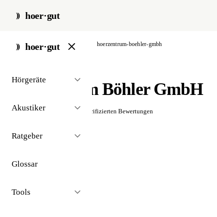
hoer·gut
start
/
akustiker
/
augsburg
/
hoerzentrum-boehler-gmbh
hoer·gut
// akustiker · augsburg
Hörgeräte
Hörzentrum Böhler GmbH
Akustiker
☆☆☆☆☆
Noch keine verifizierten Bewertungen
Ratgeber
Glossar
Tools