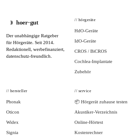
// hörgeräte
hoer·gut
HdO-Geräte
Der unabhängige Ratgeber
IdO-Geräte
für Hörgeräte. Seit 2014.
Redaktionell, werbefinanziert,
CROS / BiCROS
datenschutz-freundlich.
Cochlea-Implantate
Zubehör
// hersteller
// service
Phonak
📦 Hörgerät zuhause testen
Oticon
Akustiker-Verzeichnis
Widex
Online-Hörtest
Signia
Kostenrechner