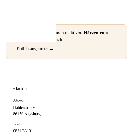
📦 Zuhause testen
⚠ Dieses Profil wurde noch nicht von
Hörzentrum
Böhler GmbH
beansprucht.
Profil beanspruchen →
// kontakt
Adresse
Halderstr. 29
86150 Augsburg
Telefon
0821/36101