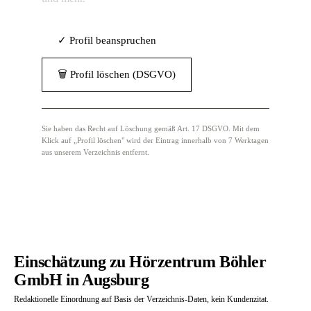
✓ Profil beanspruchen
🗑 Profil löschen (DSGVO)
Sie haben das Recht auf Löschung gemäß Art. 17 DSGVO. Mit dem
Klick auf „Profil löschen" wird der Eintrag innerhalb von 7 Werktagen
aus unserem Verzeichnis entfernt.
Einschätzung zu Hörzentrum Böhler
GmbH in Augsburg
Redaktionelle Einordnung auf Basis der Verzeichnis-Daten, kein Kundenzitat.