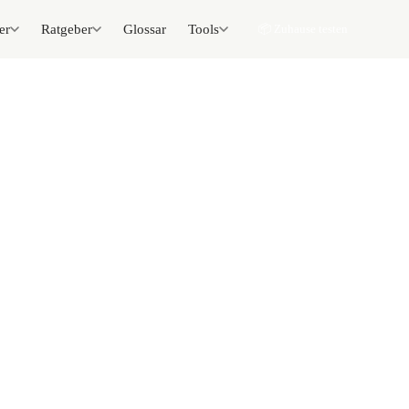
er
Ratgeber
Glossar
Tools
📦 Zuhause testen