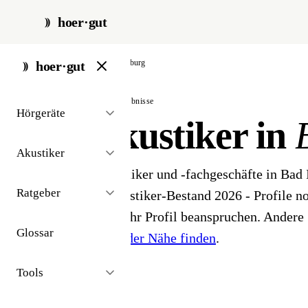
hoer·gut
start
/
akustiker
/
bad-iburg
hoer·gut
// stadt · bad iburg · 2 ergebnisse
Hörgeräte
Hörakustiker in
Akustiker
2 Hörgeräteakustiker und -fachgeschäfte in Bad
Ratgeber
öffentlichen Akustiker-Bestand 2026 - Profile noc
Inhaber können ihr Profil beanspruchen. Andere 
Glossar
Hörakustiker in der Nähe finden
.
Tools