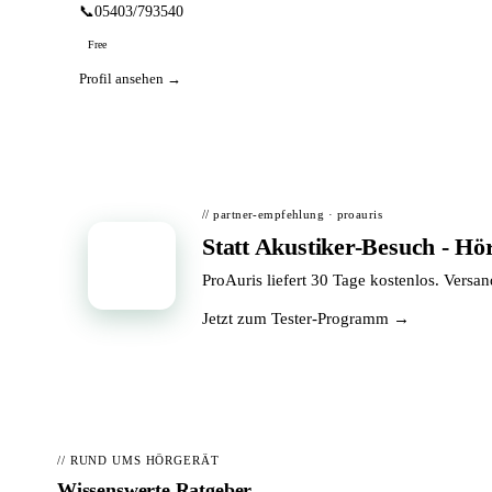
📞
05403/793540
Free
Profil ansehen →
// partner-empfehlung · proauris
Statt Akustiker-Besuch - Hö
📦
ProAuris liefert 30 Tage kostenlos. Versa
Jetzt zum Tester-Programm →
// RUND UMS HÖRGERÄT
Wissenswerte Ratgeber