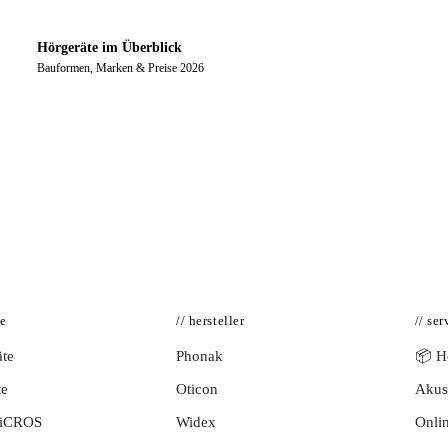
Hörgeräte im Überblick
Bauformen, Marken & Preise 2026
te
// hersteller
// ser
te
Phonak
📦 Hö
te
Oticon
Akust
BiCROS
Widex
Onlin