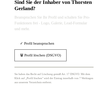
Sind Sie der Inhaber von Thorsten
Gerland?
Beanspruchen Sie Ihr Profil und schalten Sie Pro-
Funktionen frei - Logo, Galerie, Lead-Formular
und mehr.
✓ Profil beanspruchen
🗑 Profil löschen (DSGVO)
Sie haben das Recht auf Löschung gemäß Art. 17 DSGVO. Mit dem
Klick auf „Profil löschen" wird der Eintrag innerhalb von 7 Werktagen
aus unserem Verzeichnis entfernt.