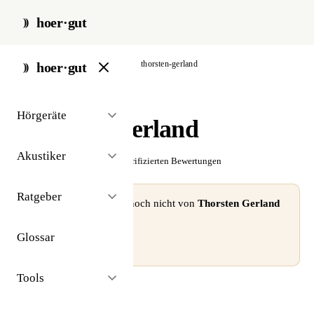
hoer·gut
start
/
akustiker
/
bad iburg
/
thorsten-gerland
hoer·gut
// akustiker · bad iburg
Hörgeräte
Thorsten Gerland
Akustiker
☆☆☆☆☆
Noch keine verifizierten Bewertungen
Ratgeber
⚠ Dieses Profil wurde noch nicht von
Thorsten Gerland
beansprucht.
Glossar
Profil beanspruchen →
Tools