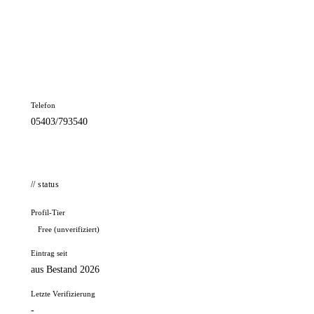
📦 Zuhause testen
// kontakt
Adresse
Münsterstr. 2
49186 Bad Iburg
Telefon
05403/793540
// status
Profil-Tier
Free (unverifiziert)
Eintrag seit
aus Bestand 2026
Letzte Verifizierung
-