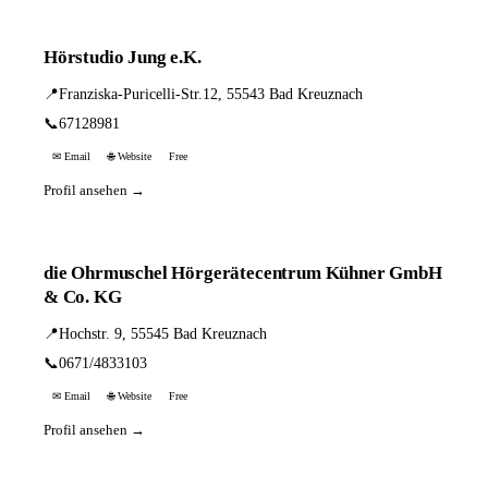
Hörstudio Jung e.K.
📍
Franziska-Puricelli-Str.12, 55543 Bad Kreuznach
📞
67128981
✉ Email
🌐 Website
Free
Profil ansehen →
die Ohrmuschel Hörgerätecentrum Kühner GmbH
& Co. KG
📍
Hochstr. 9, 55545 Bad Kreuznach
📞
0671/4833103
✉ Email
🌐 Website
Free
Profil ansehen →