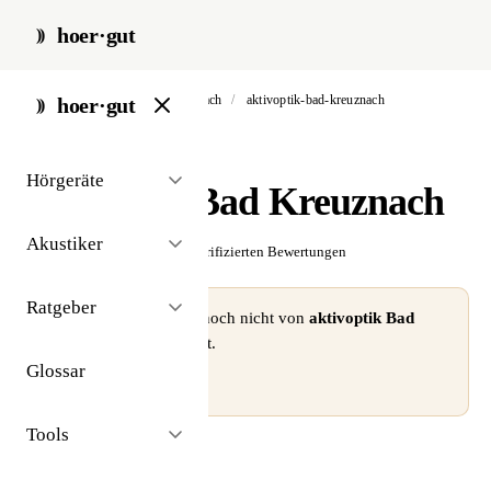
hoer·gut
start
/
akustiker
/
bad kreuznach
/
aktivoptik-bad-kreuznach
hoer·gut
// akustiker · bad kreuznach
Hörgeräte
aktivoptik Bad Kreuznach
Akustiker
☆☆☆☆☆
Noch keine verifizierten Bewertungen
Ratgeber
⚠ Dieses Profil wurde noch nicht von
aktivoptik Bad
Kreuznach
beansprucht.
Glossar
Profil beanspruchen →
Tools