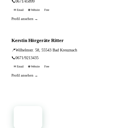
📞
0671/45899
✉ Email
🌐 Website
Free
Profil ansehen →
Kerstin Hörgeräte Ritter
📍
Wilhelmstr. 58, 55543 Bad Kreuznach
📞
0671/9213435
✉ Email
🌐 Website
Free
Profil ansehen →
📦