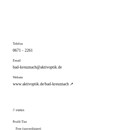
📦 Zuhause testen
// kontakt
Adresse
Mannheimer Straße 172
55543 Bad Kreuznach
Telefon
0671 - 2261
Email
bad-kreuznach@aktivoptik.de
Website
www.aktivoptik.de/bad-kreuznach ↗
// status
Profil-Tier
Free (unverifiziert)