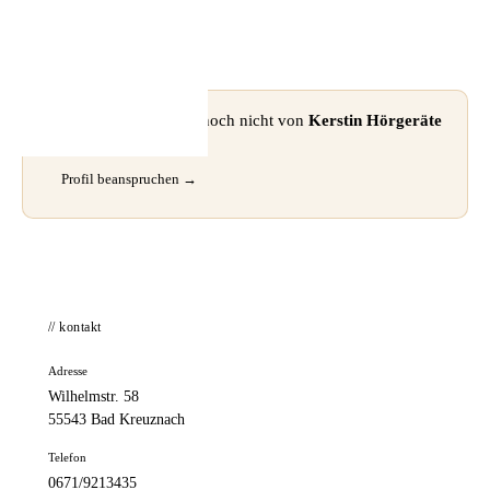
📦 Zuhause testen
⚠ Dieses Profil wurde noch nicht von
Kerstin Hörgeräte
Ritter
beansprucht.
Profil beanspruchen →
// kontakt
Adresse
Wilhelmstr. 58
55543 Bad Kreuznach
Telefon
0671/9213435