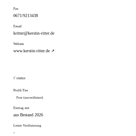
Fax
0671/9213438
Email
kritter@kerstin-ritter.de
Website
www.kerstin-ritter.de ↗
// status
Profil-Tier
Free (unverifiziert)
Eintrag seit
aus Bestand 2026
Letzte Verifizierung
-