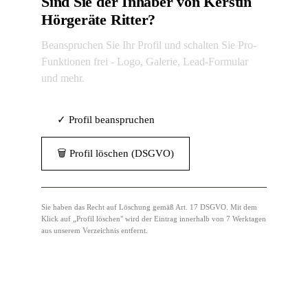
Sind Sie der Inhaber von Kerstin
Hörgeräte Ritter?
Beanspruchen Sie Ihr Profil und schalten Sie Pro-
Funktionen frei - Logo, Galerie, Lead-Formular
und mehr.
✓ Profil beanspruchen
🗑 Profil löschen (DSGVO)
Sie haben das Recht auf Löschung gemäß Art. 17 DSGVO. Mit dem
Klick auf „Profil löschen" wird der Eintrag innerhalb von 7 Werktagen
aus unserem Verzeichnis entfernt.