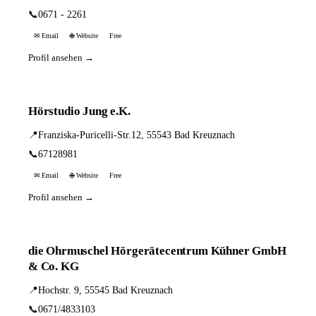
📞
0671 - 2261
✉ Email
🌐 Website
Free
Profil ansehen →
Hörstudio Jung e.K.
📍
Franziska-Puricelli-Str.12, 55543 Bad Kreuznach
📞
67128981
✉ Email
🌐 Website
Free
Profil ansehen →
die Ohrmuschel Hörgerätecentrum Kühner GmbH
& Co. KG
📍
Hochstr. 9, 55545 Bad Kreuznach
📞
0671/4833103