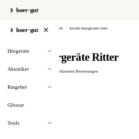
hoer·gut
start
/
akustiker
/
bad kreuznach
/
kerstin-hoergeraete-ritter
hoer·gut
// akustiker · bad kreuznach
Hörgeräte
Kerstin Hörgeräte Ritter
Akustiker
☆☆☆☆☆
Noch keine verifizierten Bewertungen
Ratgeber
Glossar
Tools