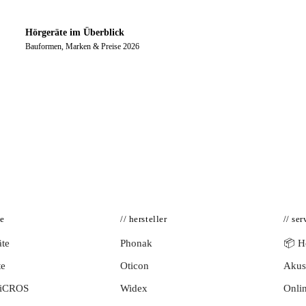
Hörgeräte im Überblick
Bauformen, Marken & Preise 2026
te
// hersteller
// ser
te
Phonak
📦 Hö
te
Oticon
Akust
BiCROS
Widex
Onlin