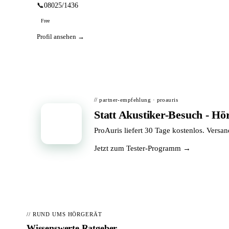
📞
08025/1436
Free
Profil ansehen →
// partner-empfehlung · proauris
Statt Akustiker-Besuch - Hö
📦
ProAuris liefert 30 Tage kostenlos. Versa
Jetzt zum Tester-Programm →
// RUND UMS HÖRGERÄT
Wissenswerte Ratgeber