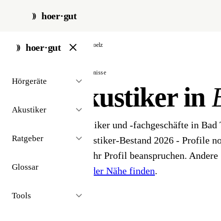
hoer·gut
start
/
akustiker
/
bad-toelz
hoer·gut
// stadt · bad tölz · 3 ergebnisse
Hörgeräte
Hörakustiker in
Akustiker
3 Hörgeräteakustiker und -fachgeschäfte in Bad
Ratgeber
öffentlichen Akustiker-Bestand 2026 - Profile noc
Inhaber können ihr Profil beanspruchen. Andere 
Glossar
Hörakustiker in der Nähe finden
.
Tools