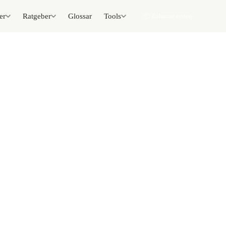
er
Ratgeber
Glossar
Tools
📦 Zuhause testen