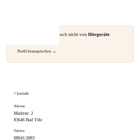
📦 Zuhause testen
⚠ Dieses Profil wurde noch nicht von
Hörgeräte
Mierbeth
beansprucht.
Profil beanspruchen →
// kontakt
Adresse
Marktstr. 2
83646 Bad Tölz
Telefon
08041/2883