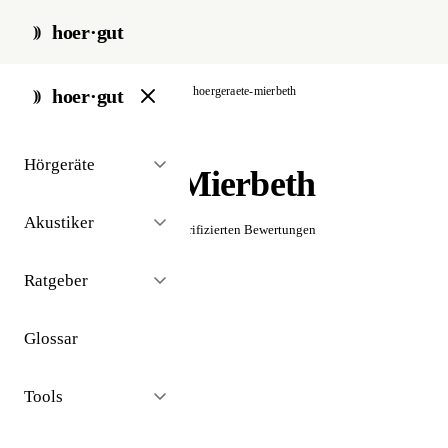
hoer·gut
start
/
akustiker
/
bad tölz
/
hoergeraete-mierbeth
hoer·gut
// akustiker · bad tölz
Hörgeräte
Hörgeräte Mierbeth
Akustiker
☆☆☆☆☆
Noch keine verifizierten Bewertungen
Ratgeber
Glossar
Tools