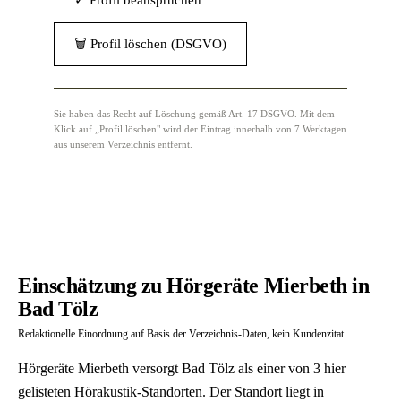
✓ Profil beanspruchen
🗑 Profil löschen (DSGVO)
Sie haben das Recht auf Löschung gemäß Art. 17 DSGVO. Mit dem
Klick auf „Profil löschen" wird der Eintrag innerhalb von 7 Werktagen
aus unserem Verzeichnis entfernt.
Einschätzung zu Hörgeräte Mierbeth in
Bad Tölz
Redaktionelle Einordnung auf Basis der Verzeichnis-Daten, kein Kundenzitat.
Hörgeräte Mierbeth versorgt Bad Tölz als einer von 3 hier
gelisteten Hörakustik-Standorten. Der Standort liegt in