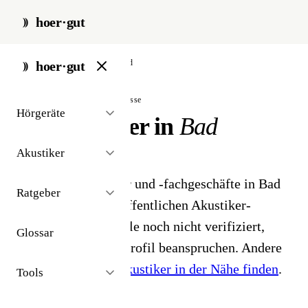
hoer·gut
start
/
akustiker
/
bad-wildbad
hoer·gut
// stadt · bad wildbad · 1 ergebnisse
Hörgeräte
Hörakustiker in
Bad
Wildbad
Akustiker
1 Hörgeräteakustiker und -fachgeschäfte in Bad
Ratgeber
Wildbad. Aus dem öffentlichen Akustiker-
Bestand 2026 - Profile noch nicht verifiziert,
Glossar
Inhaber können ihr Profil beanspruchen. Andere
Stadt gesucht?
Hörakustiker in der Nähe finden
.
Tools