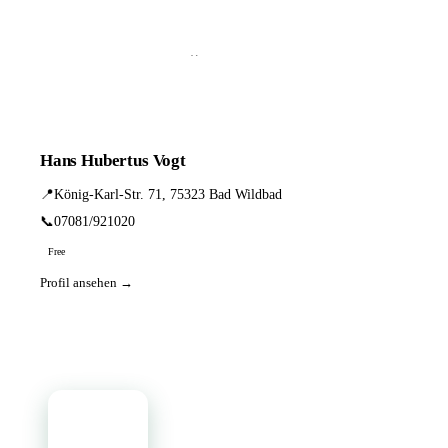
📦 Zuhause testen
1 Einträge · sortiert nach PLZ
Hans Hubertus Vogt
📍
König-Karl-Str. 71, 75323 Bad Wildbad
📞
07081/921020
Free
Profil ansehen →
📦