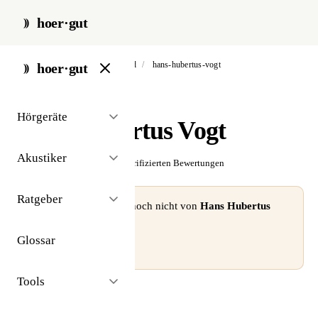
hoer·gut
start
/
akustiker
/
bad wildbad
/
hans-hubertus-vogt
hoer·gut
// akustiker · bad wildbad
Hörgeräte
Hans Hubertus Vogt
Akustiker
☆☆☆☆☆
Noch keine verifizierten Bewertungen
Ratgeber
⚠ Dieses Profil wurde noch nicht von
Hans Hubertus
Vogt
beansprucht.
Glossar
Profil beanspruchen →
Tools