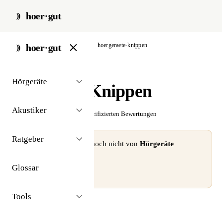
hoer·gut
start
/
akustiker
/
bamberg
/
hoergeraete-knippen
hoer·gut
// akustiker · bamberg
Hörgeräte
Hörgeräte Knippen
Akustiker
☆☆☆☆☆
Noch keine verifizierten Bewertungen
Ratgeber
⚠ Dieses Profil wurde noch nicht von
Hörgeräte
Knippen
beansprucht.
Glossar
Profil beanspruchen →
Tools