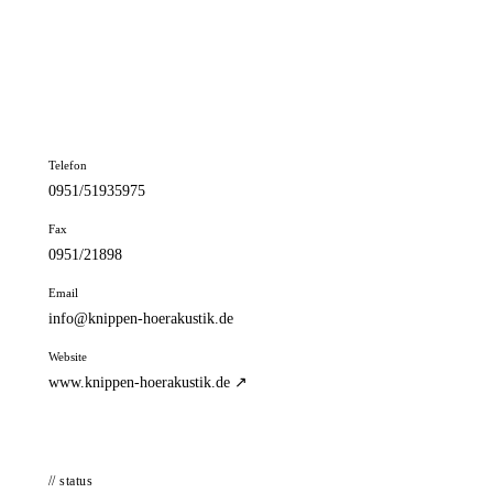
📦 Zuhause testen
// kontakt
Adresse
Franz-Ludwig-Str. 7A
96047 Bamberg
Telefon
0951/51935975
Fax
0951/21898
Email
info@knippen-hoerakustik.de
Website
www.knippen-hoerakustik.de ↗
// status