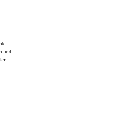
ank
n und
der