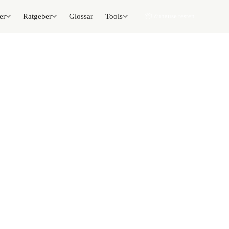
er
Ratgeber
Glossar
Tools
📦 Zuhause testen