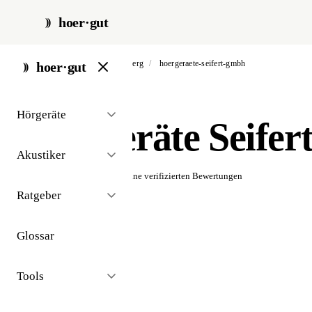
hoer·gut
start
/
akustiker
/
bamberg
/
hoergeraete-seifert-gmbh
hoer·gut
// akustiker · bamberg
Hörgeräte
Hörgeräte Seife
Akustiker
☆☆☆☆☆
Noch keine verifizierten Bewertungen
Ratgeber
Glossar
Tools