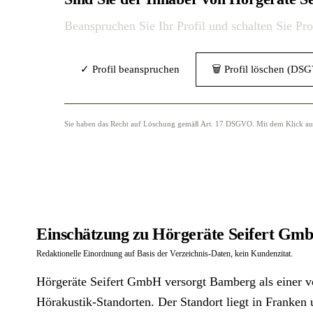
Beanspruchen Sie Ihr Profil und schalten Sie Pr
✓ Profil beanspruchen
🗑 Profil löschen (DS
Sie haben das Recht auf Löschung gemäß Art. 17 DSGVO. Mit dem Klick auf „
Einschätzung zu Hörgeräte Seifert Gm
Redaktionelle Einordnung auf Basis der Verzeichnis-Daten, kein Kundenzitat.
Hörgeräte Seifert GmbH versorgt Bamberg als einer vo
Hörakustik-Standorten. Der Standort liegt in Franken