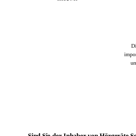
Di
impor
um
Sind Sie der Inhaber von Hörgeräte 