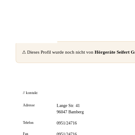
📦 Zuhause testen
⚠ Dieses Profil wurde noch nicht von
Hörgeräte Seifert
// kontakt
Adresse
Lange Str. 41
96047 Bamberg
Telefon
0951/24716
Fax
0951/24716