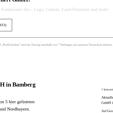
o-Funktionen frei - Logo, Galerie, Lead-Formular und mehr.
GVO)
Profil löschen" wird der Eintrag innerhalb von 7 Werktagen aus unserem Verzeichnis entfernt.
bH in Bamberg
// bewer
Aktuell
n 5 hier gelisteten
GmbH in
 und Nordbayern.
Auf Goo