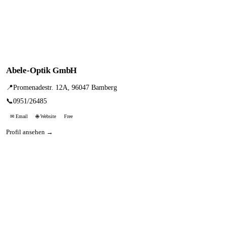
Abele-Optik GmbH
📍
Promenadestr. 12A, 96047 Bamberg
📞
0951/26485
✉ Email
🌐 Website
Free
Profil ansehen →